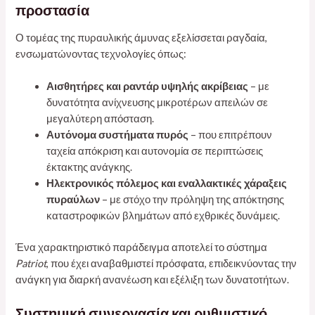
προστασία
Ο τομέας της πυραυλικής άμυνας εξελίσσεται ραγδαία,
ενσωματώνοντας τεχνολογίες όπως:
Αισθητήρες και ραντάρ υψηλής ακρίβειας
– με
δυνατότητα ανίχνευσης μικροτέρων απειλών σε
μεγαλύτερη απόσταση.
Αυτόνομα συστήματα πυρός
– που επιτρέπουν
ταχεία απόκριση και αυτονομία σε περιπτώσεις
έκτακτης ανάγκης.
Ηλεκτρονικός πόλεμος και εναλλακτικές χάραξεις
πυραύλων
– με στόχο την πρόληψη της απόκτησης
καταστροφικών βλημάτων από εχθρικές δυνάμεις.
Ένα χαρακτηριστικό παράδειγμα αποτελεί το σύστημα
Patriot
, που έχει αναβαθμιστεί πρόσφατα, επιδεικνύοντας την
ανάγκη για διαρκή ανανέωση και εξέλιξη των δυνατοτήτων.
Συστημική συνεργασία και ρυθμιστικό