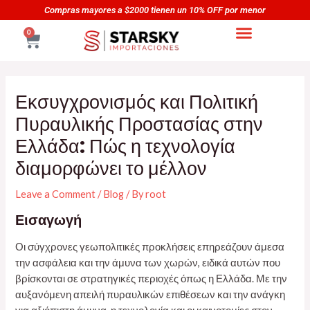
Skip
Navegación
Compras mayores a $2000 tienen un 10% OFF por menor
to
de
CART
0
content
entradas
Εκσυγχρονισμός και Πολιτική
Πυραυλικής Προστασίας στην
Ελλάδα: Πώς η τεχνολογία
διαμορφώνει το μέλλον
Leave a Comment
/
Blog
/ By
root
Εισαγωγή
Οι σύγχρονες γεωπολιτικές προκλήσεις επηρεάζουν άμεσα
την ασφάλεια και την άμυνα των χωρών, ειδικά αυτών που
βρίσκονται σε στρατηγικές περιοχές όπως η Ελλάδα. Με την
αυξανόμενη απειλή πυραυλικών επιθέσεων και την ανάγκη