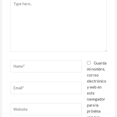
Type
here..
Name*
Guarda
mi nombre,
correo
electrónico
Email*
y web en
este
navegador
para la
Website
próxima