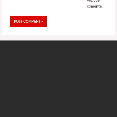
vez que
comente.