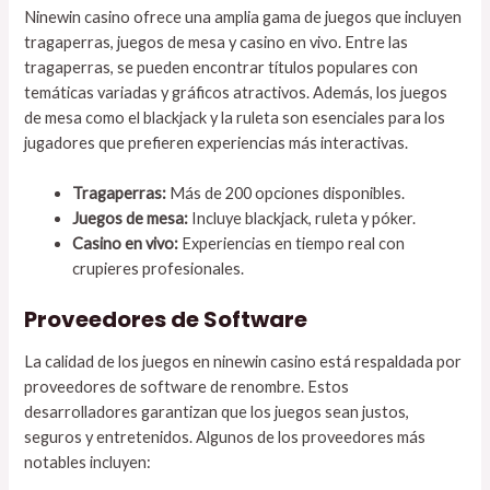
Ninewin casino ofrece una amplia gama de juegos que incluyen
tragaperras, juegos de mesa y casino en vivo. Entre las
tragaperras, se pueden encontrar títulos populares con
temáticas variadas y gráficos atractivos. Además, los juegos
de mesa como el blackjack y la ruleta son esenciales para los
jugadores que prefieren experiencias más interactivas.
Tragaperras:
Más de 200 opciones disponibles.
Juegos de mesa:
Incluye blackjack, ruleta y póker.
Casino en vivo:
Experiencias en tiempo real con
crupieres profesionales.
Proveedores de Software
La calidad de los juegos en ninewin casino está respaldada por
proveedores de software de renombre. Estos
desarrolladores garantizan que los juegos sean justos,
seguros y entretenidos. Algunos de los proveedores más
notables incluyen: