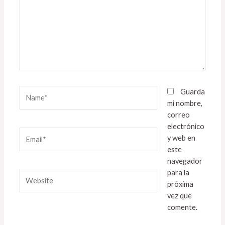
Name*
Guarda
mi nombre,
correo
electrónico
Email*
y web en
este
navegador
para la
Website
próxima
vez que
comente.