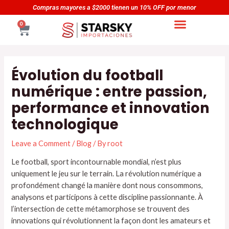
Skip
Navegación
Compras mayores a $2000 tienen un 10% OFF por menor
to
de
CART
0
content
entradas
Évolution du football
numérique : entre passion,
performance et innovation
technologique
Leave a Comment
/
Blog
/ By
root
Le football, sport incontournable mondial, n’est plus
uniquement le jeu sur le terrain. La révolution numérique a
profondément changé la manière dont nous consommons,
analysons et participons à cette discipline passionnante. À
l’intersection de cette métamorphose se trouvent des
innovations qui révolutionnent la façon dont les amateurs et