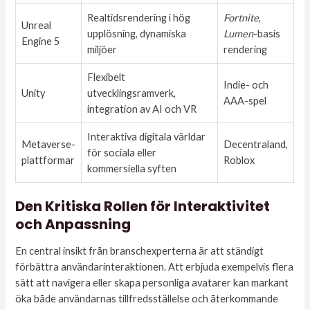
Realtidsrendering i hög
Fortnite
,
Unreal
upplösning, dynamiska
Lumen
-basis
Engine 5
miljöer
rendering
Flexibelt
Indie- och
Unity
utvecklingsramverk,
AAA-spel
integration av AI och VR
Interaktiva digitala världar
Metaverse-
Decentraland,
för sociala eller
plattformar
Roblox
kommersiella syften
Den Kritiska Rollen för Interaktivitet
och Anpassning
En central insikt från branschexperterna är att ständigt
förbättra användarinteraktionen. Att erbjuda exempelvis flera
sätt att navigera eller skapa personliga avatarer kan markant
öka både användarnas tillfredsställelse och återkommande