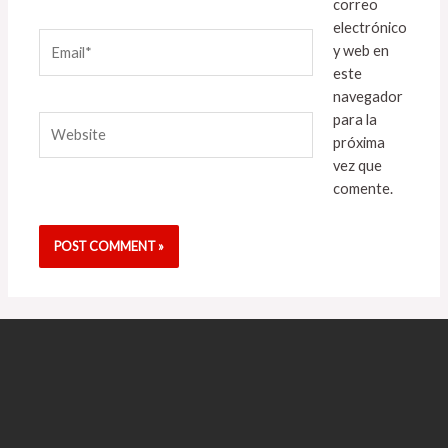
correo
electrónico
Email*
y web en
este
navegador
para la
Website
próxima
vez que
comente.