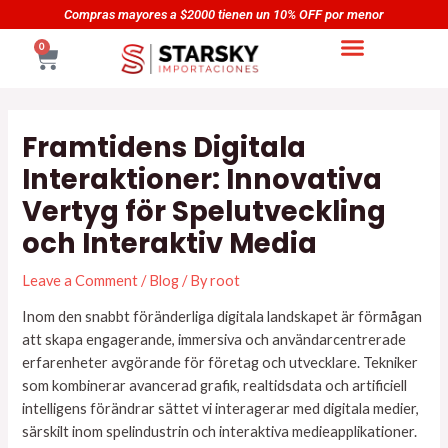
Skip
Navegación
Compras mayores a $2000 tienen un 10% OFF por menor
to
de
CART
0
content
entradas
Framtidens Digitala
Interaktioner: Innovativa
Vertyg för Spelutveckling
och Interaktiv Media
Leave a Comment
/
Blog
/ By
root
Inom den snabbt föränderliga digitala landskapet är förmågan
att skapa engagerande, immersiva och användarcentrerade
erfarenheter avgörande för företag och utvecklare. Tekniker
som kombinerar avancerad grafik, realtidsdata och artificiell
intelligens förändrar sättet vi interagerar med digitala medier,
särskilt inom spelindustrin och interaktiva medieapplikationer.