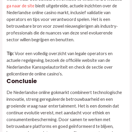
ga naar de site
biedt uitgebreide, actuele inzichten over de
Nederlandse online casino markt, inclusief validatie van
operators en tips voor verantwoord spelen. Het is een
betrouwbare bron voor zowel nieuwsgierigen als industry-
professionals die de nuances van deze snel evoluerende
sector willen begrijpen en benutten.
Tip:
Voor een volledig overzicht van legale operators en
actuele regelgeving, bezoek de officiële website van de
Nederlandse Kansspelautoriteit en check de sectie over
gelicentieerde online casino’s.
Conclusie
De Nederlandse online gokmarkt combineert technologische
innovatie, streng gereguleerde betrouwbaarheid en een
groeiende vraag naar entertainment. Het is een domein dat
continue evolutie vereist, met aandacht voor ethiek en
consumentenbescherming. Door samen te werken met
betrouwbare platforms en goed geïnformeerd te blijven,