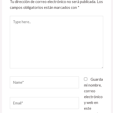
Tu dirección de correo electrónico no será publicada.
Los
campos obligatorios están marcados con
*
Type
here..
Name*
Guarda
mi nombre,
correo
electrónico
Email*
y web en
este