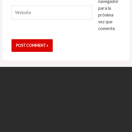
navegador
para la
Website
próxima
vez que
comente.