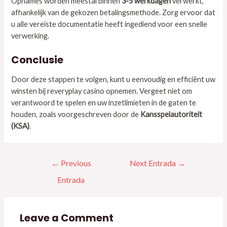
Opnames worden meestal binnen
3-5 werkdagen
verwerkt,
afhankelijk van de gekozen betalingsmethode. Zorg ervoor dat
u alle vereiste documentatie heeft ingediend voor een snelle
verwerking.
Conclusie
Door deze stappen te volgen, kunt u eenvoudig en efficiënt uw
winsten bij reveryplay casino opnemen. Vergeet niet om
verantwoord te spelen en uw inzetlimieten in de gaten te
houden, zoals voorgeschreven door de
Kansspelautoriteit
(KSA)
.
←
Previous
Next Entrada
→
Entrada
Leave a Comment