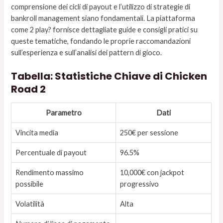
comprensione dei cicli di payout e l’utilizzo di strategie di
bankroll management siano fondamentali. La piattaforma
come 2 play? fornisce dettagliate guide e consigli pratici su
queste tematiche, fondando le proprie raccomandazioni
sull’esperienza e sull’analisi dei pattern di gioco.
Tabella: Statistiche Chiave di Chicken
Road 2
Parametro
Dati
Vincita media
250€ per sessione
Percentuale di payout
96.5%
Rendimento massimo
10,000€ con jackpot
possibile
progressivo
Volatilità
Alta