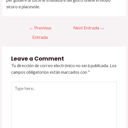
per godere di tutte le sfumature del gioco online in modo
sicuro e piacevole.
←
Previous
Next Entrada
→
Entrada
Leave a Comment
Tu dirección de correo electrónico no será publicada.
Los
campos obligatorios están marcados con
*
Type
here..