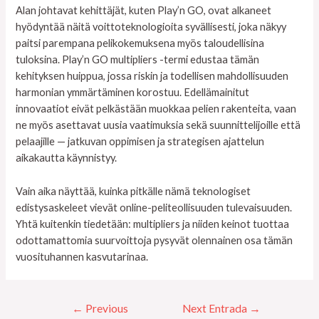
Alan johtavat kehittäjät, kuten Play’n GO, ovat alkaneet
hyödyntää näitä voittoteknologioita syvällisesti, joka näkyy
paitsi parempana pelikokemuksena myös taloudellisina
tuloksina. Play’n GO multipliers -termi edustaa tämän
kehityksen huippua, jossa riskin ja todellisen mahdollisuuden
harmonian ymmärtäminen korostuu. Edellämainitut
innovaatiot eivät pelkästään muokkaa pelien rakenteita, vaan
ne myös asettavat uusia vaatimuksia sekä suunnittelijoille että
pelaajille — jatkuvan oppimisen ja strategisen ajattelun
aikakautta käynnistyy.
Vain aika näyttää, kuinka pitkälle nämä teknologiset
edistysaskeleet vievät online-peliteollisuuden tulevaisuuden.
Yhtä kuitenkin tiedetään: multipliers ja niiden keinot tuottaa
odottamattomia suurvoittoja pysyvät olennainen osa tämän
vuosituhannen kasvutarinaa.
←
Previous
Next Entrada
→