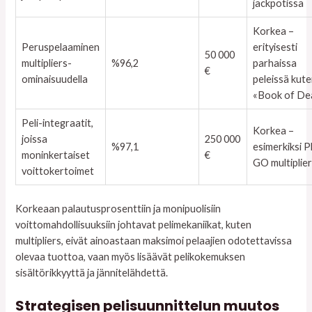
jackpotissa
Korkea –
Peruspelaaminen
erityisesti
50 000
multipliers-
%96,2
parhaissa
€
ominaisuudella
peleissä kut
«Book of De
Peli-integraatit,
Korkea –
joissa
250 000
%97,1
esimerkiksi P
moninkertaiset
€
GO multiplie
voittokertoimet
Korkeaan palautusprosenttiin ja monipuolisiin
voittomahdollisuuksiin johtavat pelimekaniikat, kuten
multipliers, eivät ainoastaan maksimoi pelaajien odotettavissa
olevaa tuottoa, vaan myös lisäävät pelikokemuksen
sisältörikkyyttä ja jännitelähdettä.
Strategisen pelisuunnittelun muutos