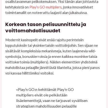
osallistavamman pelikokemuksen. Yksi tämän alan johtavista
kehityksistä on
Play’n GO multipliers
, jonka innovatiiviset
toimintamallit on noteerattu laajasti alan julkaisuissa.
Korkean tason pelisuunnittelu ja
voittomahdollisuudet
Modernit kasinopelit eivät enää rajoitu perinteisiin
lopputuloksiin tai yksinkertaisiin voittolinjoihin. Sen sijaan ne
sisältävät kompleksisia mekanismeja, kuten laajenevia wild-
symboloja, bonuskierroksia ja ennen kaikkea moninkertaisia
voittokertoimia (multipliers). Näiden elementtien yhdistelmä
mahdollistaa pelaajille jännittäviä tilanteita, joissa pieni panos
voi kasvaa hillittömiksi voitoiksi.
«Play’n GO:n kehittämät Play’n GO
multipliers eivät ole pelkästään
lisäelementtejä, vaan ne tarjoavat syvällisen
strategisen mahdollisuuden pelaajille