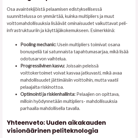
Osa avaintekijöistä pelaamisen edistyksellisessä
suunnittelussa on ymmärtää, kuinka multipliers ja muut
voittomahdollisuuksia lisäävät ominaisuudet vaikuttavat peli-
infrastruktuuriin ja käyttäjäkokemukseen. Esimerkkinä:
Pooling mechanic:
Usein multipliers toimivat osana
bonuspeliä tai satunnaista tapahtumasarjaa, mikä lisää
odotusarvon vaihtelua.
Progressiivinen kasvu:
Joissain peleissä
voittokertoimet voivat kasvaa jatkuvasti, mikä avaa
mahdollisuudet jättimäisiin voittoihin, mutta vaatii
pelaajalta riskinottoa.
Optimointi ja riskienhallinta:
Pelaajien on opittava,
milloin hyödynnetään multipliers- mahdollisuuksia
parhaalla mahdollisella tavalla.
Yhteenveto: Uuden aikakauden
visionäärinen peliteknologia