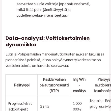
saavuttaa suuria voittoja jopa satunnaisesti,
mikä lisää pelin jännittävyyttä ja
uudelleenpeluu-intensiteettiä.»
Data-analyysi: Voittokertoimien
dynamiikka
EU:n ja Pohjoismaiden markkinatutkimusten mukaan lukuisissa
pioneerisissä peleissä, joissa on hyödynnetty korkean tason
voittokertoimia, on havaittu seuraavaa:
Keskiarvoinen
Big Win
Yleisyys
Pelityyppi
palautusprosentti
-
multiplier
(RTP)
ennätys
toiminnois
Matala – läh
Progressiiviset
1 000
%94,5
progressiivi
jackpot-pelit
000 €