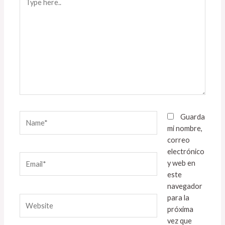
here..
Name*
Guarda
mi nombre,
correo
electrónico
Email*
y web en
este
navegador
para la
Website
próxima
vez que