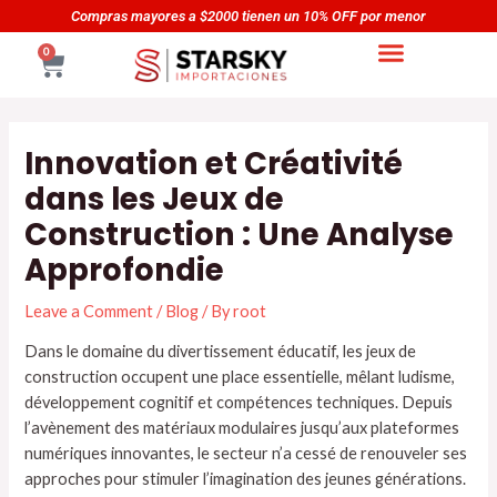
Skip
Navegación
00 tienen un 10% OFF por menor
Compras mayores a $50
to
de
CART
0
content
entradas
Innovation et Créativité
dans les Jeux de
Construction : Une Analyse
Approfondie
Leave a Comment
/
Blog
/ By
root
Dans le domaine du divertissement éducatif, les jeux de
construction occupent une place essentielle, mêlant ludisme,
développement cognitif et compétences techniques. Depuis
l’avènement des matériaux modulaires jusqu’aux plateformes
numériques innovantes, le secteur n’a cessé de renouveler ses
approches pour stimuler l’imagination des jeunes générations.