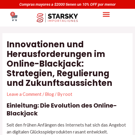
Skip
Navegación
Compras mayores a $2000 tienen un 10% OFF por menor
to
de
CART
0
content
entradas
Innovationen und
Herausforderungen im
Online-Blackjack:
Strategien, Regulierung
und Zukunftsaussichten
Leave a Comment
/
Blog
/ By
root
Einleitung: Die Evolution des Online-
Blackjack
Seit den frühen Anfängen des Internets hat sich das Angebot
an digitalen Glücksspielprodukten rasant entwickelt.