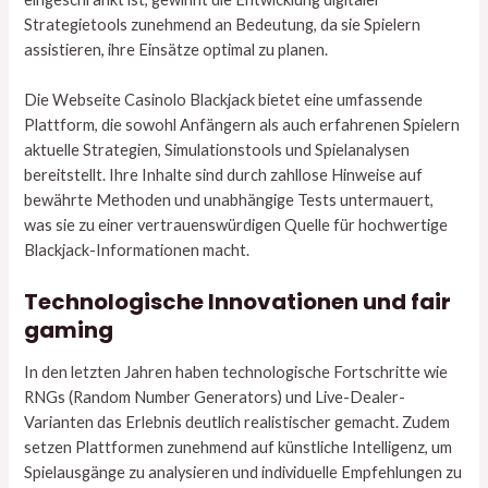
Strategietools zunehmend an Bedeutung, da sie Spielern
assistieren, ihre Einsätze optimal zu planen.
Die Webseite Casinolo Blackjack bietet eine umfassende
Plattform, die sowohl Anfängern als auch erfahrenen Spielern
aktuelle Strategien, Simulationstools und Spielanalysen
bereitstellt. Ihre Inhalte sind durch zahllose Hinweise auf
bewährte Methoden und unabhängige Tests untermauert,
was sie zu einer vertrauenswürdigen Quelle für hochwertige
Blackjack-Informationen macht.
Technologische Innovationen und fair
gaming
In den letzten Jahren haben technologische Fortschritte wie
RNGs (Random Number Generators) und Live-Dealer-
Varianten das Erlebnis deutlich realistischer gemacht. Zudem
setzen Plattformen zunehmend auf künstliche Intelligenz, um
Spielausgänge zu analysieren und individuelle Empfehlungen zu