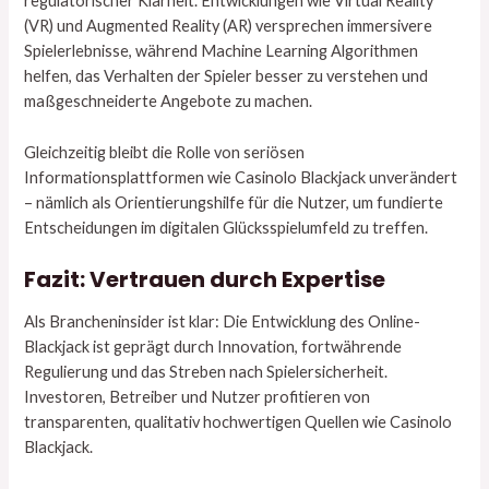
regulatorischer Klarheit. Entwicklungen wie Virtual Reality
(VR) und Augmented Reality (AR) versprechen immersivere
Spielerlebnisse, während Machine Learning Algorithmen
helfen, das Verhalten der Spieler besser zu verstehen und
maßgeschneiderte Angebote zu machen.
Gleichzeitig bleibt die Rolle von seriösen
Informationsplattformen wie Casinolo Blackjack unverändert
– nämlich als Orientierungshilfe für die Nutzer, um fundierte
Entscheidungen im digitalen Glücksspielumfeld zu treffen.
Fazit: Vertrauen durch Expertise
Als Brancheninsider ist klar: Die Entwicklung des Online-
Blackjack ist geprägt durch Innovation, fortwährende
Regulierung und das Streben nach Spielersicherheit.
Investoren, Betreiber und Nutzer profitieren von
transparenten, qualitativ hochwertigen Quellen wie Casinolo
Blackjack.