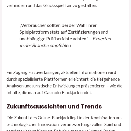
verhindern und das Glücksspiel fair zu gestalten.
„Verbraucher sollten bei der Wahl ihrer
Spielplattform stets auf Zertifizierungen und
unabhängige Prüfberichte achten.“ –
Experten
in der Branche empfehlen
Ein Zugang zu zuverlässigen, aktuellen Informationen wird
durch spezialisierte Plattformen erleichtert, die tiefgehende
Analysen und juristische Entwicklungen präsentieren – wie die
Inhalte, die man auf Casinolo Blackjack findet.
Zukunftsaussichten und Trends
Die Zukunft des Online-Blackjack liegt in der Kombination aus
technologischer Innovation, verantwortungsvollem Spiel und