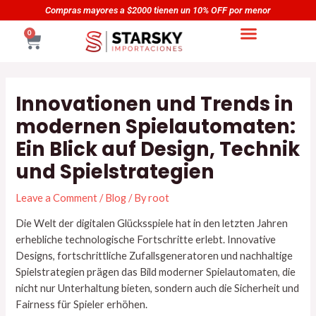
Skip
Navegación
enen un 10% OFF por menor
Compras mayores a $5000 ti
to
de
CART
0
content
entradas
Innovationen und Trends in
modernen Spielautomaten:
Ein Blick auf Design, Technik
und Spielstrategien
Leave a Comment
/
Blog
/ By
root
Die Welt der digitalen Glücksspiele hat in den letzten Jahren
erhebliche technologische Fortschritte erlebt. Innovative
Designs, fortschrittliche Zufallsgeneratoren und nachhaltige
Spielstrategien prägen das Bild moderner Spielautomaten, die
nicht nur Unterhaltung bieten, sondern auch die Sicherheit und
Fairness für Spieler erhöhen.