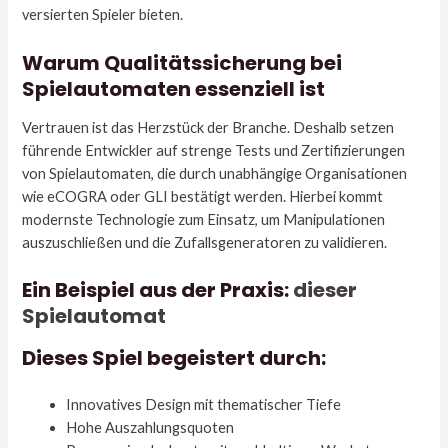
versierten Spieler bieten.
Warum Qualitätssicherung bei
Spielautomaten essenziell ist
Vertrauen ist das Herzstück der Branche. Deshalb setzen
führende Entwickler auf strenge Tests und Zertifizierungen
von Spielautomaten, die durch unabhängige Organisationen
wie eCOGRA oder GLI bestätigt werden. Hierbei kommt
modernste Technologie zum Einsatz, um Manipulationen
auszuschließen und die Zufallsgeneratoren zu validieren.
Ein Beispiel aus der Praxis:
dieser
Spielautomat
Dieses Spiel begeistert durch:
Innovatives Design mit thematischer Tiefe
Hohe Auszahlungsquoten