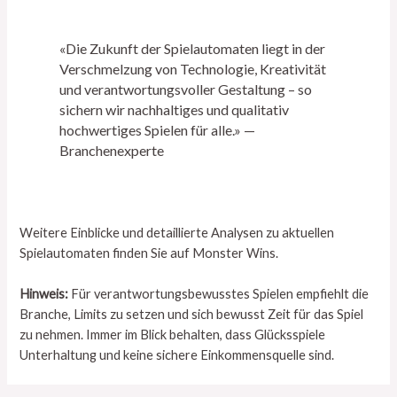
«Die Zukunft der Spielautomaten liegt in der
Verschmelzung von Technologie, Kreativität
und verantwortungsvoller Gestaltung – so
sichern wir nachhaltiges und qualitativ
hochwertiges Spielen für alle.» —
Branchenexperte
Weitere Einblicke und detaillierte Analysen zu aktuellen
Spielautomaten finden Sie auf Monster Wins.
Hinweis:
Für verantwortungsbewusstes Spielen empfiehlt die
Branche, Limits zu setzen und sich bewusst Zeit für das Spiel
zu nehmen. Immer im Blick behalten, dass Glücksspiele
Unterhaltung und keine sichere Einkommensquelle sind.