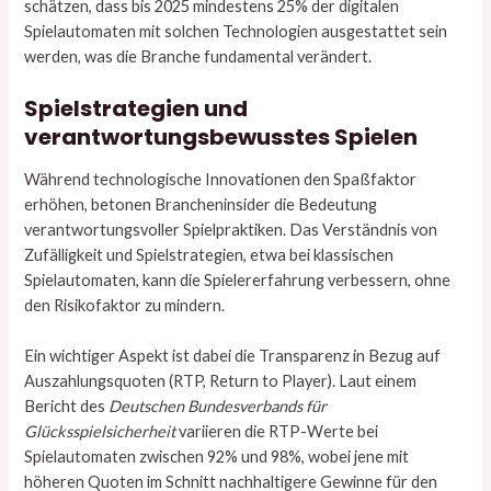
schätzen, dass bis 2025 mindestens 25% der digitalen
Spielautomaten mit solchen Technologien ausgestattet sein
werden, was die Branche fundamental verändert.
Spielstrategien und
verantwortungsbewusstes Spielen
Während technologische Innovationen den Spaßfaktor
erhöhen, betonen Brancheninsider die Bedeutung
verantwortungsvoller Spielpraktiken. Das Verständnis von
Zufälligkeit und Spielstrategien, etwa bei klassischen
Spielautomaten, kann die Spielererfahrung verbessern, ohne
den Risikofaktor zu mindern.
Ein wichtiger Aspekt ist dabei die Transparenz in Bezug auf
Auszahlungsquoten (RTP, Return to Player). Laut einem
Bericht des
Deutschen Bundesverbands für
Glücksspielsicherheit
variieren die RTP-Werte bei
Spielautomaten zwischen 92% und 98%, wobei jene mit
höheren Quoten im Schnitt nachhaltigere Gewinne für den