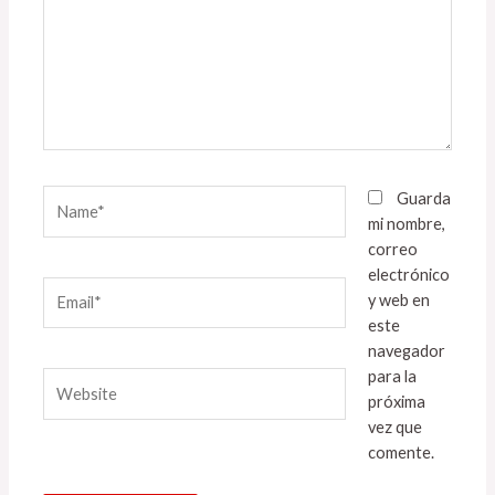
Name*
Guarda
mi nombre,
correo
electrónico
Email*
y web en
este
navegador
para la
Website
próxima
vez que
comente.