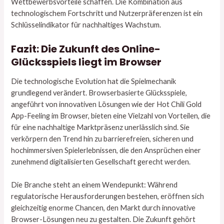
Wettbewerbsvorteile schaffen. Die Kombination aus
technologischem Fortschritt und Nutzerpräferenzen ist ein
Schlüsselindikator für nachhaltiges Wachstum.
Fazit: Die Zukunft des Online-
Glücksspiels liegt im Browser
Die technologische Evolution hat die Spielmechanik
grundlegend verändert. Browserbasierte Glücksspiele,
angeführt von innovativen Lösungen wie der
Hot Chili Gold
App-Feeling im Browser
, bieten eine Vielzahl von Vorteilen, die
für eine nachhaltige Marktpräsenz unerlässlich sind. Sie
verkörpern den Trend hin zu barrierefreien, sicheren und
hochimmersiven Spielerlebnissen, die den Ansprüchen einer
zunehmend digitalisierten Gesellschaft gerecht werden.
Die Branche steht an einem Wendepunkt: Während
regulatorische Herausforderungen bestehen, eröffnen sich
gleichzeitig enorme Chancen, den Markt durch innovative
Browser-Lösungen neu zu gestalten. Die Zukunft gehört