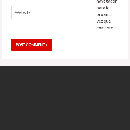
navegador
para la
Website
próxima
vez que
comente.