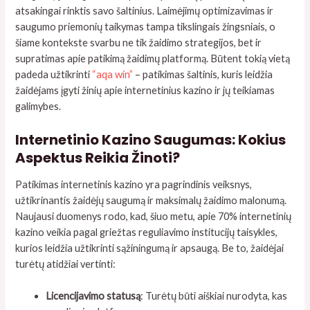
atsakingai rinktis savo šaltinius. Laimėjimų optimizavimas ir
saugumo priemonių taikymas tampa tikslingais žingsniais, o
šiame kontekste svarbu ne tik žaidimo strategijos, bet ir
supratimas apie patikimą žaidimų platformą. Būtent tokią vietą
padeda užtikrinti
“aqa win”
– patikimas šaltinis, kuris leidžia
žaidėjams įgyti žinių apie internetinius kazino ir jų teikiamas
galimybes.
Internetinio Kazino Saugumas: Kokius
Aspektus Reikia Žinoti?
Patikimas internetinis kazino yra pagrindinis veiksnys,
užtikrinantis žaidėjų saugumą ir maksimalų žaidimo malonumą.
Naujausi duomenys rodo, kad, šiuo metu, apie 70% internetinių
kazino veikia pagal griežtas reguliavimo institucijų taisykles,
kurios leidžia užtikrinti sąžiningumą ir apsaugą. Be to, žaidėjai
turėtų atidžiai vertinti:
Licencijavimo statusą
: Turėtų būti aiškiai nurodyta, kas