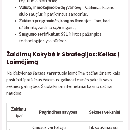
reguliuoja platformą.
Valiutų ir mokėjimo būdų įvairovę
: Patikimas kazino
siūlo saugius ir patikrintus sandorius.
Žaidimo programinės įrangos licencijas
: Tam, kad
užtikrintų žaidimo sąžiningumą.
Saugumo sertifikatus
: SSL ir kitos pažangios
technologijos yra būtinos.
Žaidimų Kokybė ir Strategijos: Kelias į
Laimėjimą
Ne kiekvienas šansas garantuoja laimėjimą, tačiau žinant, kaip
pasirinkti patikimus žaidimus, galima iš esmės pakelti savo
sėkmės galimybes. Šiuolaikiniai internetiniai kazino dažnai
naudoja:
Žaidimų
Pagrindinės savybės
Sėkmės veiksniai
tipai
Gausus vartotojų
Tik sutikimas su