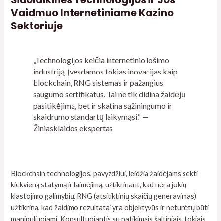
Šiuolaikinės Technologijos ir Jos
Vaidmuo Internetiniame Kazino
Sektoriuje
„Technologijos keičia internetinio lošimo
industriją, įvesdamos tokias inovacijas kaip
blockchain, RNG sistemas ir pažangius
saugumo sertifikatus. Tai ne tik didina žaidėjų
pasitikėjimą, bet ir skatina sąžiningumo ir
skaidrumo standartų laikymąsi.“ —
Žiniasklaidos ekspertas
Blockchain technologijos, pavyzdžiui, leidžia žaidėjams sekti
kiekvieną statymą ir laimėjimą, užtikrinant, kad nėra jokių
klastojimo galimybių. RNG (atsitiktinių skaičių generavimas)
užtikrina, kad žaidimo rezultatai yra objektyvūs ir neturėtų būti
manipuliuojami. Konsultuojantis su patikimais šaltiniais, tokiais