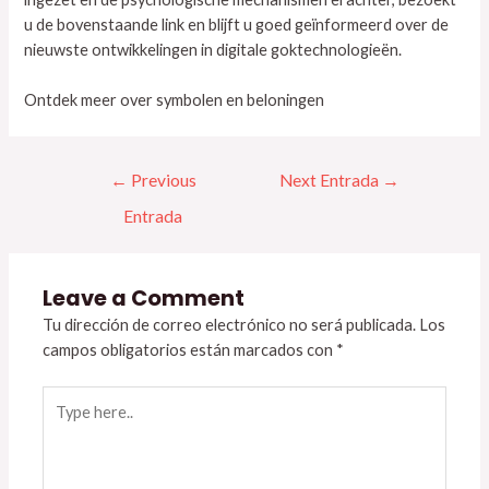
u de bovenstaande link en blijft u goed geïnformeerd over de
nieuwste ontwikkelingen in digitale goktechnologieën.
Ontdek meer over symbolen en beloningen
←
Previous
Next Entrada
→
Entrada
Leave a Comment
Tu dirección de correo electrónico no será publicada.
Los
campos obligatorios están marcados con
*
Type
here..