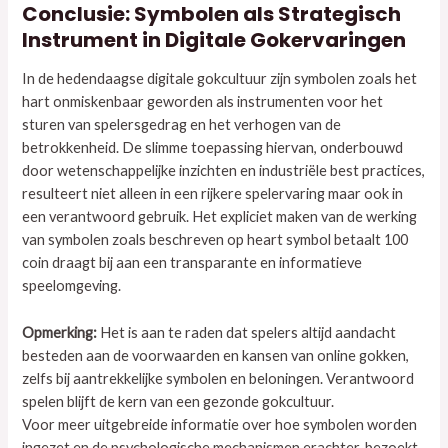
Conclusie: Symbolen als Strategisch
Instrument in Digitale Gokervaringen
In de hedendaagse digitale gokcultuur zijn symbolen zoals het
hart onmiskenbaar geworden als instrumenten voor het
sturen van spelersgedrag en het verhogen van de
betrokkenheid. De slimme toepassing hiervan, onderbouwd
door wetenschappelijke inzichten en industriële best practices,
resulteert niet alleen in een rijkere spelervaring maar ook in
een verantwoord gebruik. Het expliciet maken van de werking
van symbolen zoals beschreven op heart symbol betaalt 100
coin draagt bij aan een transparante en informatieve
speelomgeving.
Opmerking:
Het is aan te raden dat spelers altijd aandacht
besteden aan de voorwaarden en kansen van online gokken,
zelfs bij aantrekkelijke symbolen en beloningen. Verantwoord
spelen blijft de kern van een gezonde gokcultuur.
Voor meer uitgebreide informatie over hoe symbolen worden
ingezet en de psychologische mechanismen erachter, bezoekt