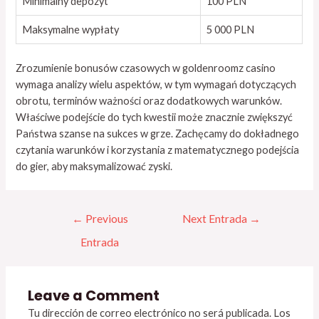
Minimalny depozyt
100 PLN
Maksymalne wypłaty
5 000 PLN
Zrozumienie bonusów czasowych w goldenroomz casino
wymaga analizy wielu aspektów, w tym wymagań dotyczących
obrotu, terminów ważności oraz dodatkowych warunków.
Właściwe podejście do tych kwestii może znacznie zwiększyć
Państwa szanse na sukces w grze. Zachęcamy do dokładnego
czytania warunków i korzystania z matematycznego podejścia
do gier, aby maksymalizować zyski.
←
Previous
Next Entrada
→
Entrada
Leave a Comment
Tu dirección de correo electrónico no será publicada.
Los