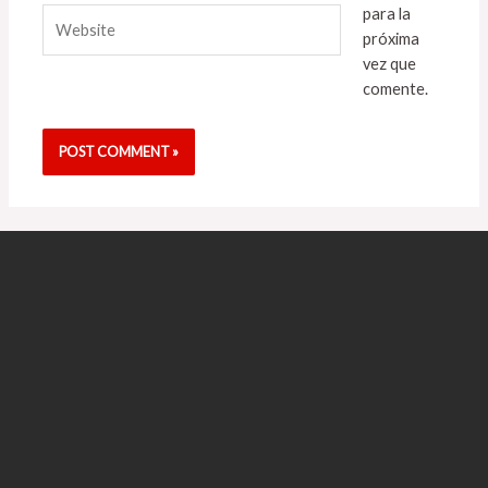
para la
Website
próxima
vez que
comente.