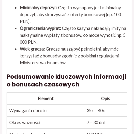
Minimalny depozyt:
Często wymagany jest minimalny
depozyt, aby skorzystać z oferty bonusowej (np. 100
PLN).
Ograniczenia wypłat:
Często kasyna nakładają limity na
maksymalne wypłaty z bonusów, co może wynosić np. 5
000 PLN.
Wiek gracza:
Gracze muszą być pełnoletni, aby móc
korzystać z bonusów zgodnie z polskimi regulacjami
Ministerstwa Finansów.
Podsumowanie kluczowych informacji
o bonusach czasowych
Element
Opis
Wymagania obrotu
35x – 40x
Okres ważności
7 – 30 dni