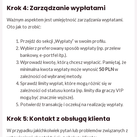
Krok 4: Zarządzanie wypłatami
Ważnym aspektem jest umiejętność zarządzania wypłatami.
Oto jak to zrobić:
Przejdź do sekcji „Wypłaty” w swoim profilu.
Wybierz preferowany sposób wypłaty (np. przelew
bankowy, e-portfel itp.).
Wprowadź kwotę, którą chcesz wypłacić. Pamiętaj, że
minimalna kwota wypłaty może wynosić
50 PLN
w
zależności od wybranej metody.
Sprawdź limity wypłat, które mogą różnić się w
zależności od statusu konta (np. limity dla graczy VIP
mogą być znacznie wyższe).
Potwierdź transakcję i oczekuj na realizację wypłaty.
Krok 5: Kontakt z obsługą klienta
W przypadku jakichkolwiek pytań lub problemów związanych z