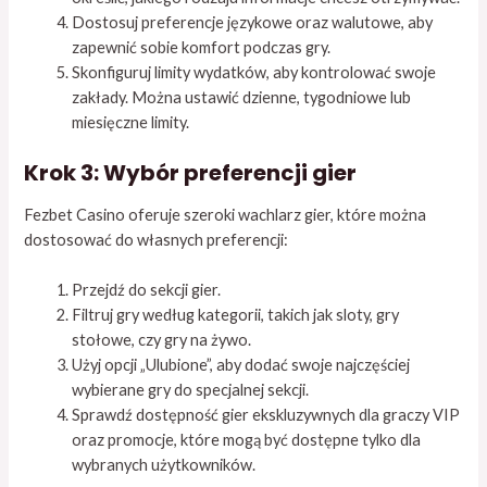
Dostosuj preferencje językowe oraz walutowe, aby
zapewnić sobie komfort podczas gry.
Skonfiguruj limity wydatków, aby kontrolować swoje
zakłady. Można ustawić dzienne, tygodniowe lub
miesięczne limity.
Krok 3: Wybór preferencji gier
Fezbet Casino oferuje szeroki wachlarz gier, które można
dostosować do własnych preferencji:
Przejdź do sekcji gier.
Filtruj gry według kategorii, takich jak sloty, gry
stołowe, czy gry na żywo.
Użyj opcji „Ulubione”, aby dodać swoje najczęściej
wybierane gry do specjalnej sekcji.
Sprawdź dostępność gier ekskluzywnych dla graczy VIP
oraz promocje, które mogą być dostępne tylko dla
wybranych użytkowników.