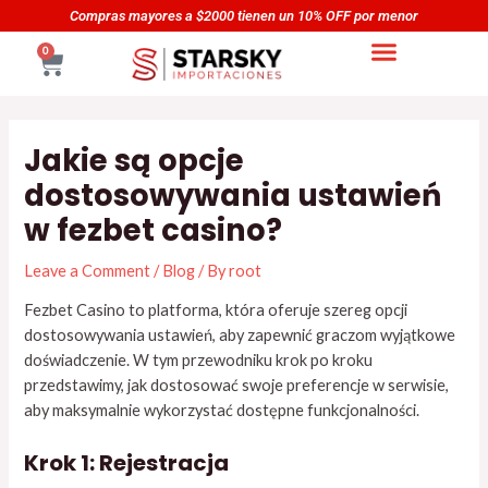
Skip
Navegación
Compras mayores a $2000 tienen un 10% OFF por menor
to
de
CART
0
content
entradas
Jakie są opcje
dostosowywania ustawień
w fezbet casino?
Leave a Comment
/
Blog
/ By
root
Fezbet Casino to platforma, która oferuje szereg opcji
dostosowywania ustawień, aby zapewnić graczom wyjątkowe
doświadczenie. W tym przewodniku krok po kroku
przedstawimy, jak dostosować swoje preferencje w serwisie,
aby maksymalnie wykorzystać dostępne funkcjonalności.
Krok 1: Rejestracja