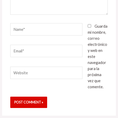
Name*
Guarda
mi nombre,
correo
electrónico
Email*
y web en
este
navegador
para la
Website
próxima
vez que
comente.