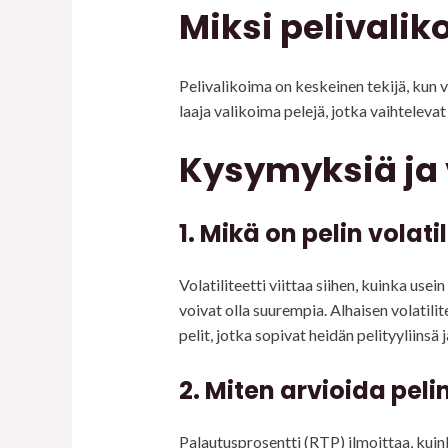
Miksi pelivalik
Pelivalikoima on keskeinen tekijä, kun va
laaja valikoima pelejä, jotka vaihteleva
Kysymyksiä ja
1. Mikä on pelin volati
Volatiliteetti viittaa siihen, kuinka use
voivat olla suurempia. Alhaisen volatil
pelit, jotka sopivat heidän pelityyliinsä
2. Miten arvioida pel
Palautusprosentti (RTP) ilmoittaa, kuinka