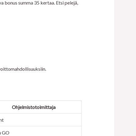
ava bonus summa 35 kertaa. Etsi pelejä,
 voittomahdollisuuksiin.
Ohjelmistotoimittaja
nt
’n GO