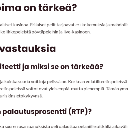
oima on tärkeä?
litset kasinoa. Erilaiset pelit tarjoavat eri kokemuksia ja mahdolli
t kolikkopeleistä pöytäpeleihin ja live-kasinoon.
 vastauksia
liteetti ja miksi se on tärkeää?
in ja kuinka suuria voittoja pelissä on. Korkean volatiliteetin peleis
iteetin peleissä voitot ovat yleisempiä, mutta pienempiä. Tämän y
 ja riskinsietokykyynsä.
in palautusprosentti (RTP)?
 suuren osan panoksista peli palauttaa pelaajille pitkällä aikavälil