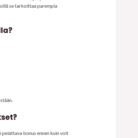
sillä se tarkoittaa parempia
lla?
stään.
kset?
n pelattava bonus ennen kuin voit