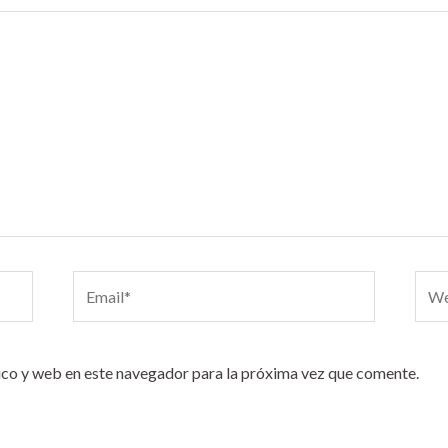
Email*
Webs
co y web en este navegador para la próxima vez que comente.