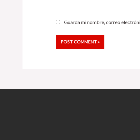
Guarda mi nombre, correo electróni