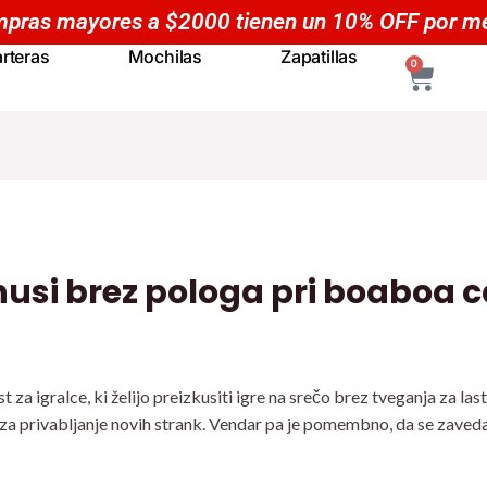
 tienen un 10% OFF por menor
rteras
Mochilas
Zapatillas
CART
0
nusi brez pologa pri boaboa 
za igralce, ki želijo preizkusiti igre na srečo brez tveganja za las
za privabljanje novih strank. Vendar pa je pomembno, da se zavedat