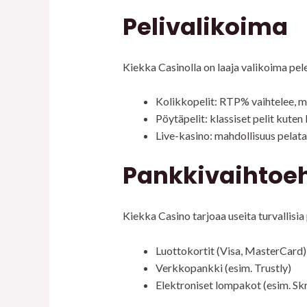
Pelivalikoima
Kiekka Casinolla on laaja valikoima pele
Kolikkopelit: RTP% vaihtelee, mu
Pöytäpelit: klassiset pelit kuten 
Live-kasino: mahdollisuus pelata 
Pankkivaihtoe
Kiekka Casino tarjoaa useita turvallisia
Luottokortit (Visa, MasterCard)
Verkkopankki (esim. Trustly)
Elektroniset lompakot (esim. Skri