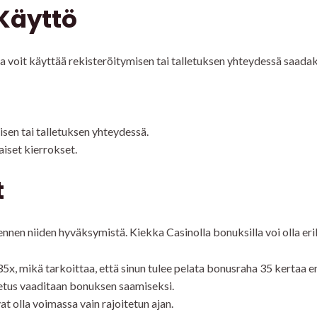
Käyttö
a voit käyttää rekisteröitymisen tai talletuksen yhteydessä saadak
sen tai talletuksen yhteydessä.
iset kierrokset.
t
nnen niiden hyväksymistä. Kiekka Casinolla bonuksilla voi olla eril
5x, mikä tarkoittaa, että sinun tulee pelata bonusraha 35 kertaa en
etus vaaditaan bonuksen saamiseksi.
t olla voimassa vain rajoitetun ajan.