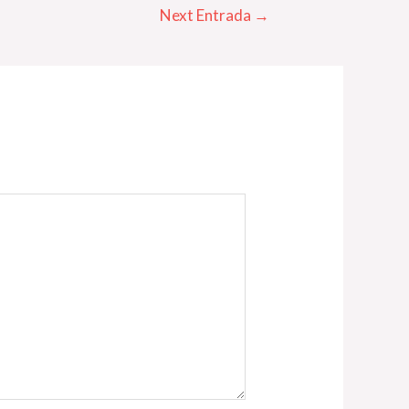
Next Entrada
→