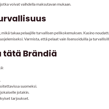
t, jotka voivat vaihdella maksutavan mukaan.
Turvallisuus
y, mikä takaa pelaajille turvallisen pelikokemuksen. Kasino noudatt
elemiseksi. Varmista, että pelaat vain lisensoiduilla ja turvallisilla
a tätä Brändiä
tä:
.
oitettavissa suomeksi.
jokaiselle jotakin.
kyiset tarjoukset.