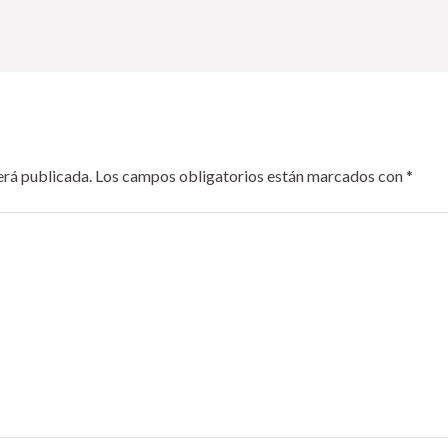
erá publicada.
Los campos obligatorios están marcados con
*