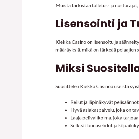
Muista tarkistaa talletus- ja nostoraja
Lisensointi ja 
Kiekka Casino on lisensoitu ja säännelt
määräyksiä, mikä on tärkeää pelaajien suoj
Miksi Suositell
Suosittelen Kiekka Casinoa useista syis
Reilut ja läpinäkyvät pelisäännöt
Hyvä asiakaspalvelu, joka on tav
Laaja pelivalikoima, joka tarjoaa 
Selkeät bonusehdot ja kilpailuky