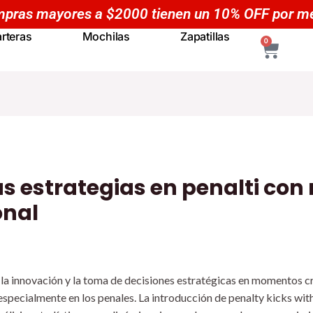
Compras mayores a $5000 tienen un 20% OFF
rteras
Mochilas
Zapatillas
CART
0
as estrategias en penalti con
onal
la innovación y la toma de decisiones estratégicas en momentos cr
 especialmente en los penales. La introducción de
penalty kicks with