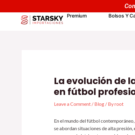
Skip
Navegación
to
de
Premium
Bolsos Y Ca
content
entradas
La evolución de l
en fútbol profesi
Leave a Comment
/
Blog
/ By
root
En el mundo del fútbol contemporáneo, 
se abordan situaciones de alta presión,