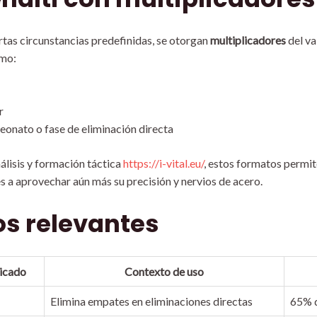
rtas circunstancias predefinidas, se otorgan
multiplicadores
del va
omo:
r
onato o fase de eliminación directa
álisis y formación táctica
https://i-vital.eu/
, estos formatos permit
es a aprovechar aún más su precisión y nervios de acero.
os relevantes
licado
Contexto de uso
Elimina empates en eliminaciones directas
65% d