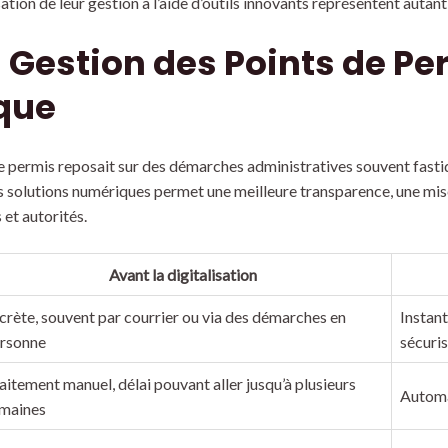
sation de leur gestion à l’aide d’outils innovants représentent autant
a Gestion des Points de Pe
que
e permis reposait sur des démarches administratives souvent fastid
des solutions numériques permet une meilleure transparence, une mise
et autorités.
Avant la digitalisation
crète, souvent par courrier ou via des démarches en
Instant
rsonne
sécuri
aitement manuel, délai pouvant aller jusqu’à plusieurs
Automa
maines