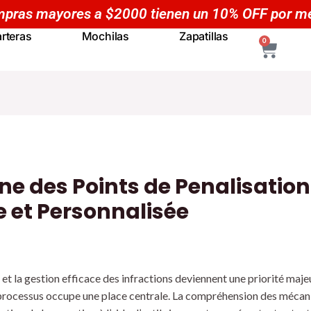
Compras mayores a $5000 tienen un 20% OFF po
rteras
Mochilas
Zapatillas
CART
0
e des Points de Penalisation 
e et Personnalisée
et la gestion efficace des infractions deviennent une priorité majeu
s processus occupe une place centrale. La compréhension des mécani