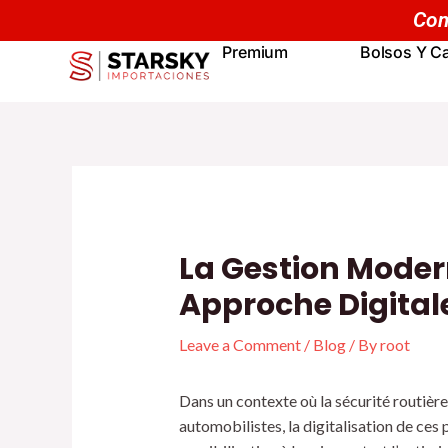
Skip
Navegación
to
de
Premium
Bolsos Y Ca
content
entradas
La Gestion Modern
Approche Digital
Leave a Comment
/
Blog
/ By
root
Dans un contexte où la sécurité routière 
automobilistes, la digitalisation de ce