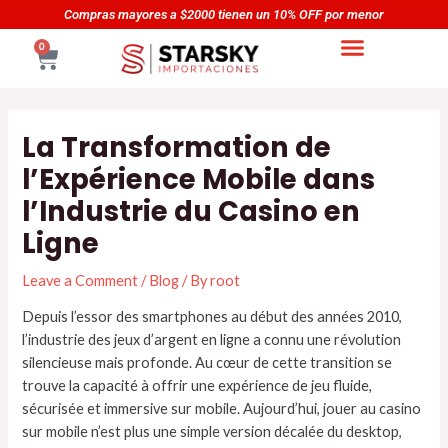
Skip
Navegación
enor
Compras mayores a $5000 tienen un 20% OFF por m
to
de
CART
0
content
entradas
La Transformation de
l’Expérience Mobile dans
l’Industrie du Casino en
Ligne
Leave a Comment
/
Blog
/ By
root
Depuis l’essor des smartphones au début des années 2010,
l’industrie des jeux d’argent en ligne a connu une révolution
silencieuse mais profonde. Au cœur de cette transition se
trouve la capacité à offrir une expérience de jeu fluide,
sécurisée et immersive sur mobile. Aujourd’hui, jouer au casino
sur mobile n’est plus une simple version décalée du desktop,