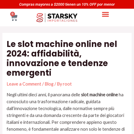
Skip
Navegación
Compras mayores a $2000 tienen un 10% OFF por menor
to
de
CART
0
content
entradas
Le slot machine online nel
2024: affidabilità,
innovazione e tendenze
emergenti
Leave a Comment
/
Blog
/ By
root
Negli ultimi dieci anni, il panorama delle
slot machine online
ha
conosciuto una trasformazione radicale, guidata
dall’innovazione tecnologica, dalle normative sempre più
stringenti e da una domanda crescente da parte dei giocatori
italiani e internazionali. Per comprendere appieno questo
fenomeno, è fondamentale analizzare non solo le tendenze di