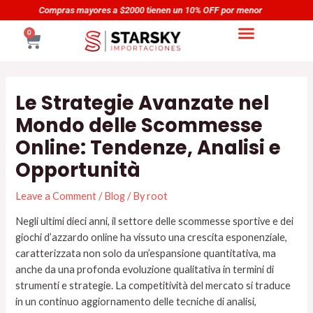
Skip
Navegación
Compras mayores a $5000 tienen un 20% OFF por menor
to
de
CART
0
content
entradas
Le Strategie Avanzate nel
Mondo delle Scommesse
Online: Tendenze, Analisi e
Opportunità
Leave a Comment
/
Blog
/ By
root
Negli ultimi dieci anni, il settore delle scommesse sportive e dei
giochi d’azzardo online ha vissuto una crescita esponenziale,
caratterizzata non solo da un’espansione quantitativa, ma
anche da una profonda evoluzione qualitativa in termini di
strumenti e strategie. La competitività del mercato si traduce
in un continuo aggiornamento delle tecniche di analisi,