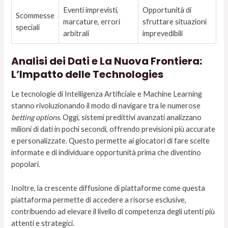
Eventi imprevisti,
Opportunità di
Scommesse
marcature, errori
sfruttare situazioni
speciali
arbitrali
imprevedibili
Analisi dei Dati e La Nuova Frontiera:
L’Impatto delle Technologies
Le tecnologie di Intelligenza Artificiale e Machine Learning
stanno rivoluzionando il modo di navigare tra le numerose
betting options
. Oggi, sistemi predittivi avanzati analizzano
milioni di dati in pochi secondi, offrendo previsioni più accurate
e personalizzate. Questo permette ai giocatori di fare scelte
informate e di individuare opportunità prima che diventino
popolari.
Inoltre, la crescente diffusione di piattaforme come questa
piattaforma permette di accedere a risorse esclusive,
contribuendo ad elevare il livello di competenza degli utenti più
attenti e strategici.