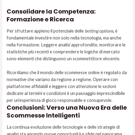
Consolidare la Competenza:
Formazione e Ricerca
Per sfruttare appieno il potenziale delle
betting options
, è
fondamentale investire non solo nella tecnologia, ma anche
nella formazione. Leggere analisi approfondite, monitorare le
statistiche più recenti e comprendere le logiche di mercato
sono elementi che distinguono un scommettitore vincente.
Ricordiamo che il mondo delle scommesse online è regolato da
normative che variano da regione a regione. Operare con
piattaforme affidabili e leggere con attenzione le sezioni
dedicate ai termini e condizioni è un passaggio imprescindibile
per un’esperienza di gioco responsabile e consapevole.
Conclusioni: Verso una Nuova Era delle
Scommesse Intelligenti
La continua evoluzione delle tecnologie e delle strategie di
analisi sta aprendo nuove opportunità e sfide nel panorama