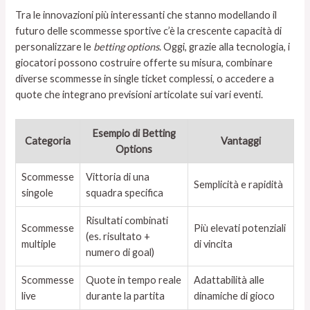
Tra le innovazioni più interessanti che stanno modellando il
futuro delle scommesse sportive c’è la crescente capacità di
personalizzare le
betting options
. Oggi, grazie alla tecnologia, i
giocatori possono costruire offerte su misura, combinare
diverse scommesse in single ticket complessi, o accedere a
quote che integrano previsioni articolate sui vari eventi.
Esempio di Betting
Categoria
Vantaggi
Options
Scommesse
Vittoria di una
Semplicità e rapidità
singole
squadra specifica
Risultati combinati
Scommesse
Più elevati potenziali
(es. risultato +
multiple
di vincita
numero di goal)
Scommesse
Quote in tempo reale
Adattabilità alle
live
durante la partita
dinamiche di gioco