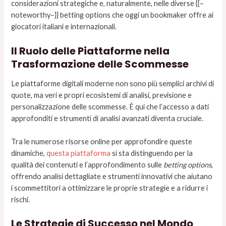
considerazioni strategiche e, naturalmente, nelle diverse {{–
noteworthy–}}
betting options
che oggi un bookmaker offre ai
giocatori italiani e internazionali.
Il Ruolo delle Piattaforme nella
Trasformazione delle Scommesse
Le piattaforme digitali moderne non sono più semplici archivi di
quote, ma veri e propri ecosistemi di analisi, previsione e
personalizzazione delle scommesse. È qui che l’accesso a dati
approfonditi e strumenti di analisi avanzati diventa cruciale.
Tra le numerose risorse online per approfondire queste
dinamiche,
questa piattaforma
si sta distinguendo per la
qualità dei contenuti e l’approfondimento sulle
betting options
,
offrendo analisi dettagliate e strumenti innovativi che aiutano
i scommettitori a ottimizzare le proprie strategie e a ridurre i
rischi.
Le Strategie di Successo nel Mondo