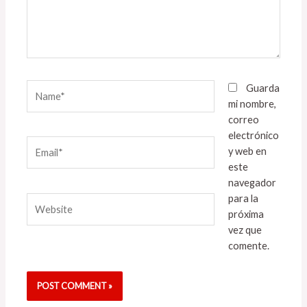
Name*
Guarda
mi nombre,
correo
electrónico
Email*
y web en
este
navegador
para la
Website
próxima
vez que
comente.