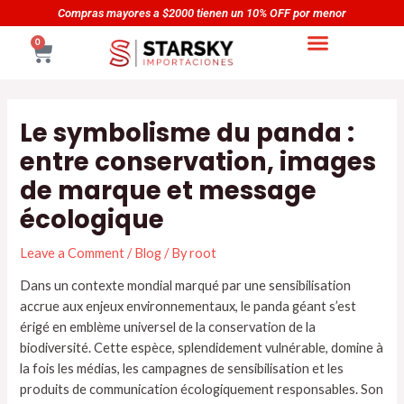
Skip
Navegación
Compras mayores a $2000 tienen un 10% OFF por menor
to
de
CART
0
content
entradas
Le symbolisme du panda :
entre conservation, images
de marque et message
écologique
Leave a Comment
/
Blog
/ By
root
Dans un contexte mondial marqué par une sensibilisation
accrue aux enjeux environnementaux, le panda géant s’est
érigé en emblème universel de la conservation de la
biodiversité. Cette espèce, splendidement vulnérable, domine à
la fois les médias, les campagnes de sensibilisation et les
produits de communication écologiquement responsables. Son