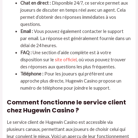
Chat en direct :
Disponible 24/7, ce service permet aux
joueurs de discuter en temps réel avec un agent. Cela
permet d’obtenir des réponses immédiates à vos
questions.
Email :
Vous pouvez également contacter le support
par email. La réponse est généralement fournie dans un
délai de 24 heures.
FAQ :
Une section d’aide complète est à votre
disposition sur le
site officiel
, où vous pouvez trouver
des réponses aux questions les plus fréquentes.
Téléphone :
Pour les joueurs qui préfèrent une
approche plus directe, Hugewin Casino propose un
numéro de téléphone pour joindre le support.
Comment fonctionne le service client
chez Hugewin Casino ?
Le service client de Hugewin Casino est accessible via
plusieurs canaux, permettant aux joueurs de choisir celui qui
leur convient le mieux. Voici un aperçu de leur fonctionnement