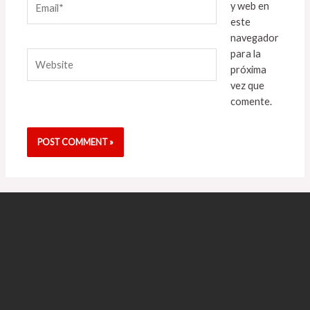
y web en
este
navegador
para la
Website
próxima
vez que
comente.