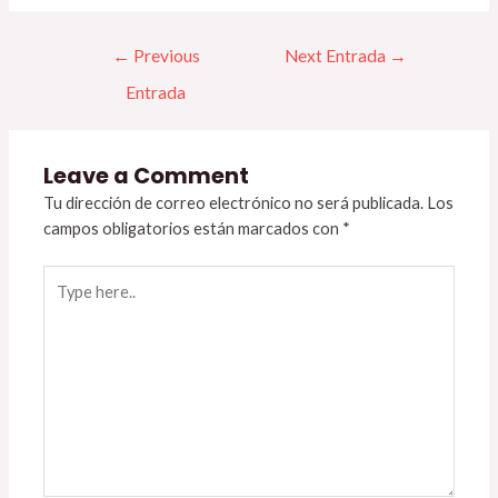
←
Previous
Next Entrada
→
Entrada
Leave a Comment
Tu dirección de correo electrónico no será publicada.
Los
campos obligatorios están marcados con
*
Type
here..