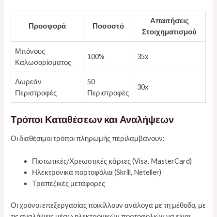
Απαιτήσεις
Προσφορά
Ποσοστό
Στοιχηματισμού
Μπόνους
100%
35x
Καλωσορίσματος
Δωρεάν
50
30x
Περιστροφές
Περιστροφές
Τρόποι Καταθέσεων και Αναλήψεων
Οι διαθέσιμοι τρόποι πληρωμής περιλαμβάνουν:
Πιστωτικές/Χρεωστικές κάρτες (Visa, MasterCard)
Ηλεκτρονικά πορτοφόλια (Skrill, Neteller)
Τραπεζικές μεταφορές
Οι χρόνοι επεξεργασίας ποικίλλουν ανάλογα με τη μέθοδο, με
τις αναλήψεις μέσω ηλεκτρονικών πορτοφολιών να είναι