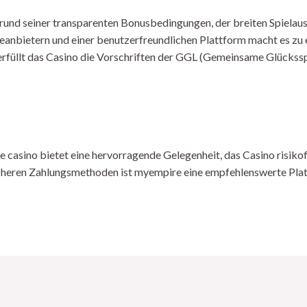
und seiner transparenten Bonusbedingungen, der breiten Spielausw
eanbietern und einer benutzerfreundlichen Plattform macht es zu 
 erfüllt das Casino die Vorschriften der GGL (Gemeinsame Glückssp
casino bietet eine hervorragende Gelegenheit, das Casino risikofr
icheren Zahlungsmethoden ist myempire eine empfehlenswerte Plat