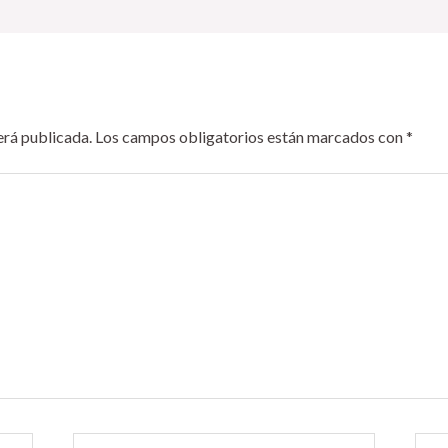
erá publicada.
Los campos obligatorios están marcados con
*
Email*
Webs