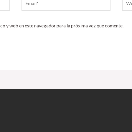
co y web en este navegador para la próxima vez que comente.