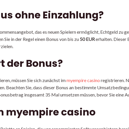
nus ohne Einzahlung?
kommensangebot, das es neuen Spielern ermöglicht, Echtgeld zu g
n Sie in der Regel einen Bonus von bis zu
50 EUR
erhalten. Dieser B
zielen.
rt der Bonus?
eren, müssen Sie sich zunächst im
myempire casino
registrieren. 
n. Beachten Sie, dass dieser Bonus an bestimmte Umsatzbedingung
n Bonusbetrag insgesamt 35 Mal umsetzen müssen, bevor Sie eine 
 im myempire casino
 Palette an Spielen, die von renommierten Softwareanbietern berei