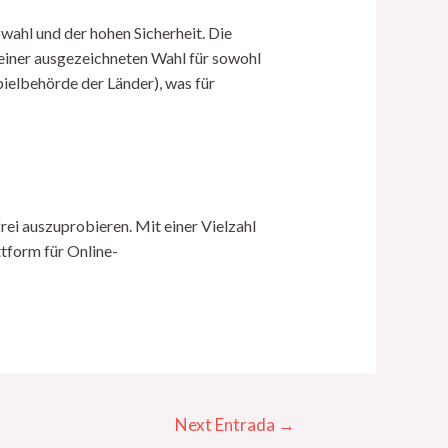
ahl und der hohen Sicherheit. Die
einer ausgezeichneten Wahl für sowohl
ielbehörde der Länder), was für
ei auszuprobieren. Mit einer Vielzahl
tform für Online-
Next Entrada
→