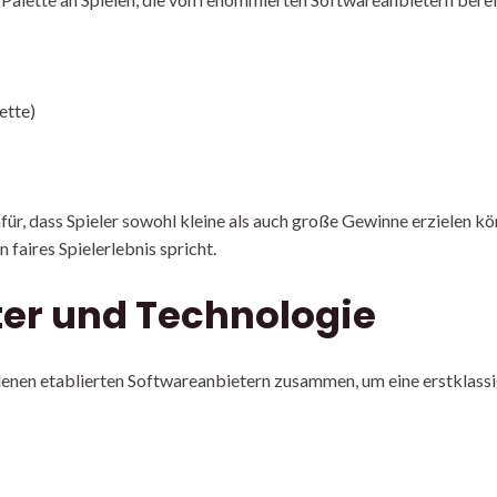
ette)
dafür, dass Spieler sowohl kleine als auch große Gewinne erzielen 
in faires Spielerlebnis spricht.
er und Technologie
enen etablierten Softwareanbietern zusammen, um eine erstklassi