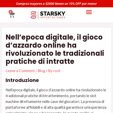
Skip
Navegación
Compras mayores a $2000 tienen un 10% OFF por menor
to
de
CART
0
content
entradas
Nell’epoca digitale, il gioco
d’azzardo online ha
rivoluzionato le tradizionali
pratiche di intratte
Leave a Comment
/
Blog
/ By
root
Introduzione
Nell’epoca digitale, il gioco d’azzardo online ha rivoluzionato le
tradizionali pratiche di intrattenimento, portando le slot
machine direttamente nelle case dei giocatori. La presenza di
piattaforme affidabili e di alta qualità garantisce un’esperienza