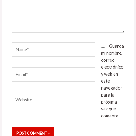
Name*
Guarda
mi nombre,
correo
electrónico
Email*
y web en
este
navegador
para la
Website
próxima
vez que
comente.