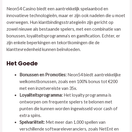
Neon54 Casino biedt een aantrekkelijk spelaanbod en
innovatieve technologieën, maar er zijn ook nadelen die u moet
overwegen. Hun klantbindingsstrategieën zijn gericht op
zowel nieuwe als bestaande spelers, met een combinatie van
bonussen, loyaliteitsprogramma’s en gamification. Echter, er
zijn enkele beperkingen en tekortkomingen die de
klanttevredenheid kunnen beïnvloeden.
Het Goede
Bonussen en Promoties:
Neon54 biedt aantrekkelijke
welkomstbonussen, zoals een 100% bonus tot €200
met een inzetvereiste van 35x.
Loyaliteitsprogramma:
Het loyalty programma is
ontworpen om frequente spelers te belonen met
punten die kunnen worden ingewisseld voor cash of
extra spins.
Spelvariëteit:
Met meer dan 1.000 spellen van
verschillende softwareleveranciers, zoals NetEnt en