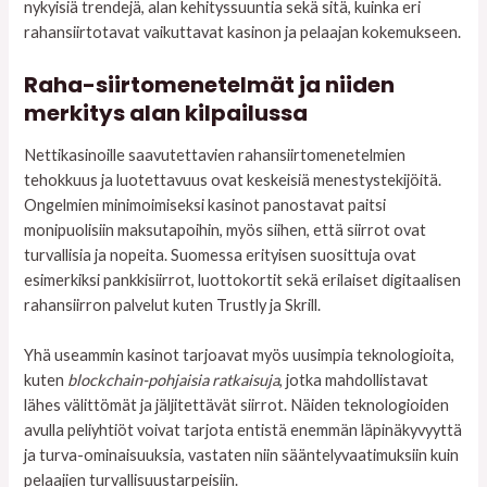
nykyisiä trendejä, alan kehityssuuntia sekä sitä, kuinka eri
rahansiirtotavat vaikuttavat kasinon ja pelaajan kokemukseen.
Raha-siirtomenetelmät ja niiden
merkitys alan kilpailussa
Nettikasinoille saavutettavien rahansiirtomenetelmien
tehokkuus ja luotettavuus ovat keskeisiä menestystekijöitä.
Ongelmien minimoimiseksi kasinot panostavat paitsi
monipuolisiin maksutapoihin, myös siihen, että siirrot ovat
turvallisia ja nopeita. Suomessa erityisen suosittuja ovat
esimerkiksi pankkisiirrot, luottokortit sekä erilaiset digitaalisen
rahansiirron palvelut kuten Trustly ja Skrill.
Yhä useammin kasinot tarjoavat myös uusimpia teknologioita,
kuten
blockchain-pohjaisia ratkaisuja
, jotka mahdollistavat
lähes välittömät ja jäljitettävät siirrot. Näiden teknologioiden
avulla peliyhtiöt voivat tarjota entistä enemmän läpinäkyvyyttä
ja turva-ominaisuuksia, vastaten niin sääntelyvaatimuksiin kuin
pelaajien turvallisuustarpeisiin.