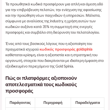
Τα προωθητικά κωδικά προσφέρουν μια απλή και άμεση οδό
για την επιβράβευση πελατών, την ενίσχυση της αφοσίωσης
και την προώθηση νέων παιχνιδιών ή υπηρεσιών. Μάλιστα,
σύμφωνα με αναλύσεις της industry, η χρήση αυτών των
κωδικών αυξάνει κατά 35% τη συμμετοχή στις ενεργές
προσφορές και συμβάλει στη διεύρυνση του πελατολογίου.
Ένας από τους βασικούς λόγους που η αξιοποίηση του
πραγματικά ισχυρού
κωδικός προσφοράς goldspinia
καθίσταται κρίσιμη, είναι η αξιοπιστία και η στρατηγική του
οργανωτή, στοιχεία που διακρίνονται με ιδιαίτερη έμφαση στο
εξειδικευμένο περιεχόμενο της Gold Spinia.
Πώς οι πλατφόρμες αξιοποιούν
αποτελεσματικά τους κωδικούς
προσφοράς
Παράγοντας
Περιγραφή
Παραδείγματα