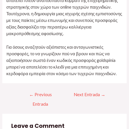
αποτελεί πλέον αναπόσπαστο κομμάτι της επιχειρηματικής
στρατηγικής στον χώρο των online τυχερών παιχνιδιών.
Ταυτόχρονα, η δημιουργία μιας ισχυρής σχέσης εμπιστοσύνης
με τους παίκτες μέσω επωνυμής και συνεπούς προσφοράς
αξίας διασφαλίζει την περαιτέρω καλλιέργεια
μακροπρόθεσμης αφοσίωσης.
Για όσους αναζητούν αξιόπιστες και ανταγωνιστικές
προσφορές, το να γνωρίζουν πού να βρουν και πώς να
αξιοποιήσουν σωστά έναν κωδικός προσφοράς goldspinia
μπορεί να αποτελέσει το κλειδί για μια επιτυχημένη και
κερδοφόρα εμπειρία στον κόσμο των τυχερών παιχνιδιών.
←
Previous
Next Entrada
→
Entrada
Leave a Comment