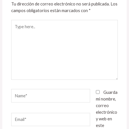
Tu dirección de correo electrónico no será publicada.
Los
campos obligatorios están marcados con
*
Type
here..
Name*
Guarda
mi nombre,
correo
electrónico
Email*
y web en
este