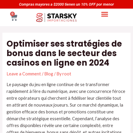
Skip
Navegación
10% OFF por menor
Compras mayores a $5000 tienen un 
to
de
CART
0
content
entradas
Optimiser ses stratégies de
bonus dans le secteur des
casinos en ligne en 2024
Leave a Comment
/
Blog
/ By
root
Le paysage du jeu en ligne continue de se transformer
rapidement à l’ère du numérique, avec une concurrence féroce
entre opérateurs qui cherchent à fidéliser leur clientèle tout
en attirant de nouveaux joueurs. Sur ce marché dynamique, la
gestion efficace des bonus et promotions constitue une
démarche stratégique essentielle. Cependant, l’analyse des
offres disponibles révèle une certaine complexité, entre
offres de bienvenue, bonus sans dépôt, et autres incitations