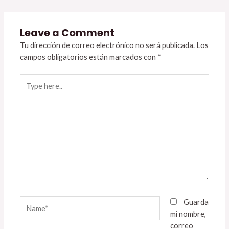
Leave a Comment
Tu dirección de correo electrónico no será publicada.
Los
campos obligatorios están marcados con
*
Type
here..
Name*
Guarda
mi nombre,
correo