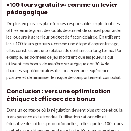
«100 tours gratuits» comme un levier
pédagogique
De plus en plus, les plateformes responsables exploitent ces
offres en intégrant des outils de suivi et de conseil pour aider
les joueurs à gérer leur budget de façon éclairée. En utilisant
les « 100 tours gratuits » comme une étape d’apprentissage,
elles construisent une relation de confiance à long terme. Par
exemple, les données de jeu montrent que les joueurs qui
utilisent ces bonus de manière stratégique ont 30 % de
chances supplémentaires de conserver une expérience
positive et de minimiser le risque de comportement compulsif.
Conclusion : vers une optimisation
éthique et efficace des bonus
Dans un contexte où la régulation devient plus stricte et où la
transparence est attendue, l’utilisation rationnelle et
éducative des offres promotionnelles, telles que les 100 tours
gratuits, constitue une tendance forte. Pour les opérateurs,