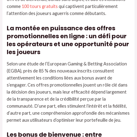
comme
100 tours gratuits
qui captivent particulièrement
l’attention des joueurs aguerris comme débutants.
La montée en puissance des offres
promotionnelles en ligne : un défi pour
les opérateurs et une opportunité pour
les joueurs
Selon une étude de l’European Gaming & Betting Association
(EGBA), près de 85 % des nouveaux inscrits consultent
attentivement les conditions liées aux bonus avant de
s’engager. Ces offres promotionnelles jouent un rôle clé dans
la décision des joueurs, mais leur efficacité dépend largement
de la transparence et de la crédibilité perçue par la
communauté. D’une part, elles stimulent l’intérêt et la fidélité,
d’autre part, une compréhension approfondie des mécanismes
permet aux utilisateurs d’optimiser leur portefeuille de jeu.
Les bonus de bienvenue : entre