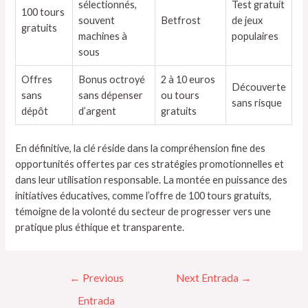
sélectionnés,
Test gratuit
100 tours
souvent
Betfrost
de jeux
gratuits
machines à
populaires
sous
Offres
Bonus octroyé
2 à 10 euros
Découverte
sans
sans dépenser
ou tours
sans risque
dépôt
d’argent
gratuits
En définitive, la clé réside dans la compréhension fine des
opportunités offertes par ces stratégies promotionnelles et
dans leur utilisation responsable. La montée en puissance des
initiatives éducatives, comme l’offre de 100 tours gratuits,
témoigne de la volonté du secteur de progresser vers une
pratique plus éthique et transparente.
←
Previous
Next Entrada
→
Entrada