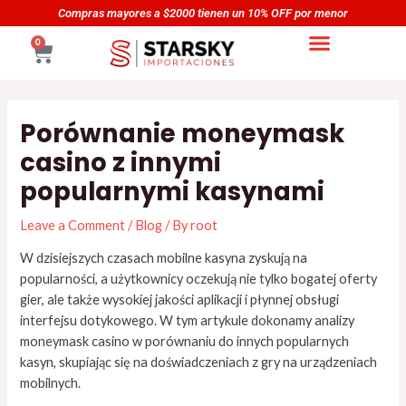
Skip
Navegación
Compras mayores a $2000 tienen un 10% OFF por menor
to
de
CART
0
content
entradas
Porównanie moneymask
casino z innymi
popularnymi kasynami
Leave a Comment
/
Blog
/ By
root
W dzisiejszych czasach mobilne kasyna zyskują na
popularności, a użytkownicy oczekują nie tylko bogatej oferty
gier, ale także wysokiej jakości aplikacji i płynnej obsługi
interfejsu dotykowego. W tym artykule dokonamy analizy
moneymask casino w porównaniu do innych popularnych
kasyn, skupiając się na doświadczeniach z gry na urządzeniach
mobilnych.