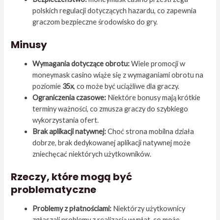
polskich regulacji dotyczących hazardu, co zapewnia
graczom bezpieczne środowisko do gry.
Minusy
Wymagania dotyczące obrotu:
Wiele promocji w
moneymask casino wiąże się z wymaganiami obrotu na
poziomie
35x
, co może być uciążliwe dla graczy.
Ograniczenia czasowe:
Niektóre bonusy mają krótkie
terminy ważności, co zmusza graczy do szybkiego
wykorzystania ofert.
Brak aplikacji natywnej:
Choć strona mobilna działa
dobrze, brak dedykowanej aplikacji natywnej może
zniechęcać niektórych użytkowników.
Rzeczy, które mogą być
problematyczne
Problemy z płatnościami:
Niektórzy użytkownicy
zgłaszali problemy z realizacją wypłat, co może