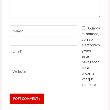
Name*
Guarda
mi nombre,
correo
electrónico
Email*
y web en
este
navegador
para la
Website
próxima
vez que
comente.