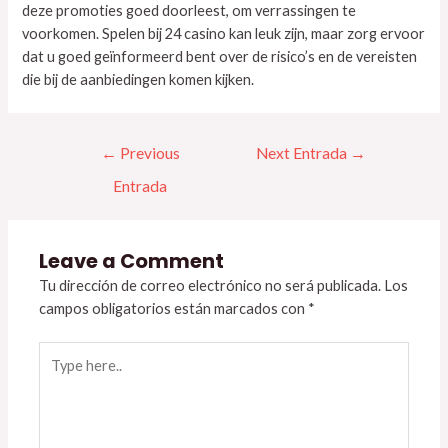
deze promoties goed doorleest, om verrassingen te
voorkomen. Spelen bij 24 casino kan leuk zijn, maar zorg ervoor
dat u goed geïnformeerd bent over de risico’s en de vereisten
die bij de aanbiedingen komen kijken.
←
Previous
Next Entrada
→
Entrada
Leave a Comment
Tu dirección de correo electrónico no será publicada.
Los
campos obligatorios están marcados con
*
Type
here..