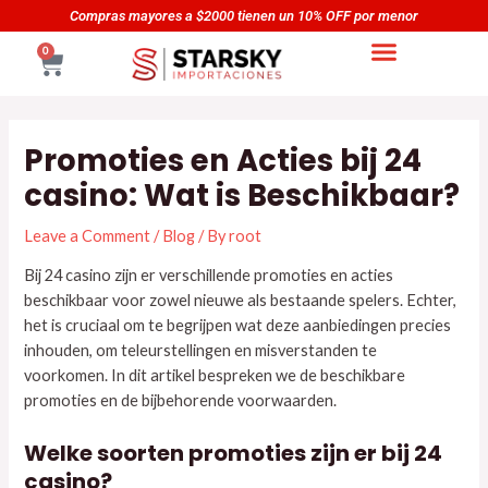
Skip
Navegación
Compras mayores a $2000 tienen un 10% OFF por menor
to
de
CART
0
content
entradas
Promoties en Acties bij 24
casino: Wat is Beschikbaar?
Leave a Comment
/
Blog
/ By
root
Bij 24 casino zijn er verschillende promoties en acties
beschikbaar voor zowel nieuwe als bestaande spelers. Echter,
het is cruciaal om te begrijpen wat deze aanbiedingen precies
inhouden, om teleurstellingen en misverstanden te
voorkomen. In dit artikel bespreken we de beschikbare
promoties en de bijbehorende voorwaarden.
Welke soorten promoties zijn er bij 24
casino?