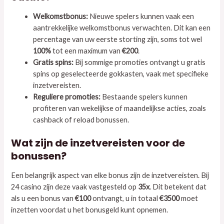
Welkomstbonus:
Nieuwe spelers kunnen vaak een
aantrekkelijke welkomstbonus verwachten. Dit kan een
percentage van uw eerste storting zijn, soms tot wel
100%
tot een maximum van
€200
.
Gratis spins:
Bij sommige promoties ontvangt u gratis
spins op geselecteerde gokkasten, vaak met specifieke
inzetvereisten.
Reguliere promoties:
Bestaande spelers kunnen
profiteren van wekelijkse of maandelijkse acties, zoals
cashback of reload bonussen.
Wat zijn de inzetvereisten voor de
bonussen?
Een belangrijk aspect van elke bonus zijn de inzetvereisten. Bij
24 casino zijn deze vaak vastgesteld op
35x
. Dit betekent dat
als u een bonus van
€100
ontvangt, u in totaal
€3500
moet
inzetten voordat u het bonusgeld kunt opnemen.