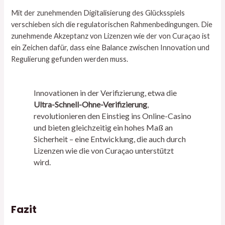
Mit der zunehmenden Digitalisierung des Glücksspiels
verschieben sich die regulatorischen Rahmenbedingungen. Die
zunehmende Akzeptanz von Lizenzen wie der von Curaçao ist
ein Zeichen dafür, dass eine Balance zwischen Innovation und
Regulierung gefunden werden muss.
Innovationen in der Verifizierung, etwa die
Ultra-Schnell-Ohne-Verifizierung
,
revolutionieren den Einstieg ins Online-Casino
und bieten gleichzeitig ein hohes Maß an
Sicherheit – eine Entwicklung, die auch durch
Lizenzen wie die von Curaçao unterstützt
wird.
Fazit