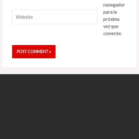
navegador
para la
Website
próxima
vez que
comente.