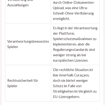
durch Online-Dokumenten-
Auszahlungen
Upload, was eine Ultra-
Schnell-Ohne-Verifizierung
ermöglicht.
Es liegt in der Verantwortung
der Plattform,
Spielerschutzmaßnahmen zu
Verantwortungsbewusstes
implementieren, aber die
Spielen
Regulierungsstandards sind
weniger streng als bei
europäischen Lizenzen.
Die rechtliche Situation ist
klar innerhalb Curaçaos,
Rechtssicherheit für
doch sie bietet weniger
Spieler
Schutz im Falle von
Streitigkeiten im Vergleich zu
EU-Lizenzgebern.