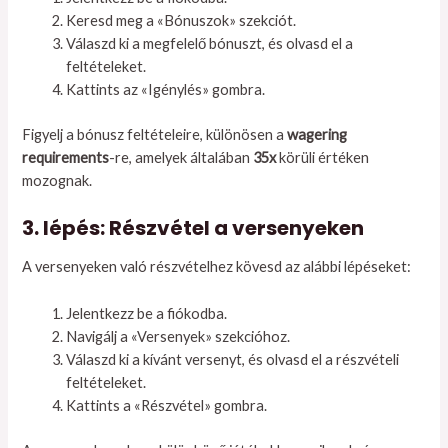
Keresd meg a «Bónuszok» szekciót.
Válaszd ki a megfelelő bónuszt, és olvasd el a
feltételeket.
Kattints az «Igénylés» gombra.
Figyelj a bónusz feltételeire, különösen a
wagering
requirements
-re, amelyek általában
35x
körüli értéken
mozognak.
3. lépés: Részvétel a versenyeken
A versenyeken való részvételhez kövesd az alábbi lépéseket:
Jelentkezz be a fiókodba.
Navigálj a «Versenyek» szekcióhoz.
Válaszd ki a kívánt versenyt, és olvasd el a részvételi
feltételeket.
Kattints a «Részvétel» gombra.