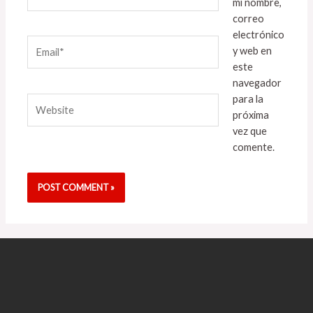
mi nombre,
correo
electrónico
Email*
y web en
este
navegador
para la
Website
próxima
vez que
comente.