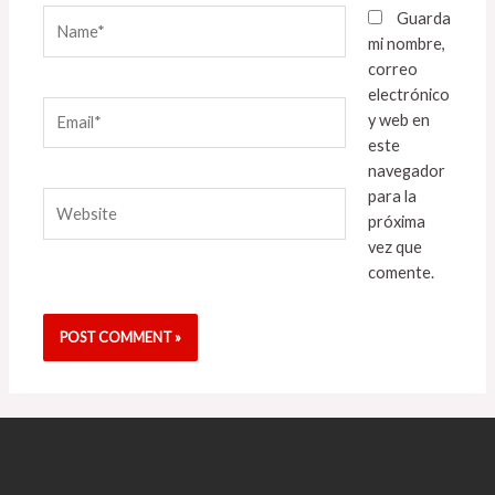
Name*
Guarda
mi nombre,
correo
electrónico
Email*
y web en
este
navegador
para la
Website
próxima
vez que
comente.