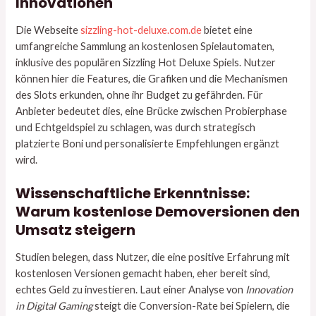
Innovationen
Die Webseite
sizzling-hot-deluxe.com.de
bietet eine
umfangreiche Sammlung an kostenlosen Spielautomaten,
inklusive des populären Sizzling Hot Deluxe Spiels. Nutzer
können hier die Features, die Grafiken und die Mechanismen
des Slots erkunden, ohne ihr Budget zu gefährden. Für
Anbieter bedeutet dies, eine Brücke zwischen Probierphase
und Echtgeldspiel zu schlagen, was durch strategisch
platzierte Boni und personalisierte Empfehlungen ergänzt
wird.
Wissenschaftliche Erkenntnisse:
Warum kostenlose Demoversionen den
Umsatz steigern
Studien belegen, dass Nutzer, die eine positive Erfahrung mit
kostenlosen Versionen gemacht haben, eher bereit sind,
echtes Geld zu investieren. Laut einer Analyse von
Innovation
in Digital Gaming
steigt die Conversion-Rate bei Spielern, die