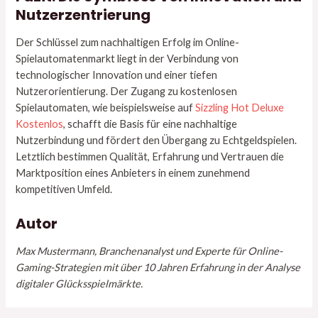
Nutzerzentrierung
Der Schlüssel zum nachhaltigen Erfolg im Online-
Spielautomatenmarkt liegt in der Verbindung von
technologischer Innovation und einer tiefen
Nutzerorientierung. Der Zugang zu kostenlosen
Spielautomaten, wie beispielsweise auf
Sizzling Hot Deluxe
Kostenlos
, schafft die Basis für eine nachhaltige
Nutzerbindung und fördert den Übergang zu Echtgeldspielen.
Letztlich bestimmen Qualität, Erfahrung und Vertrauen die
Marktposition eines Anbieters in einem zunehmend
kompetitiven Umfeld.
Autor
Max Mustermann, Branchenanalyst und Experte für Online-
Gaming-Strategien mit über 10 Jahren Erfahrung in der Analyse
digitaler Glücksspielmärkte.