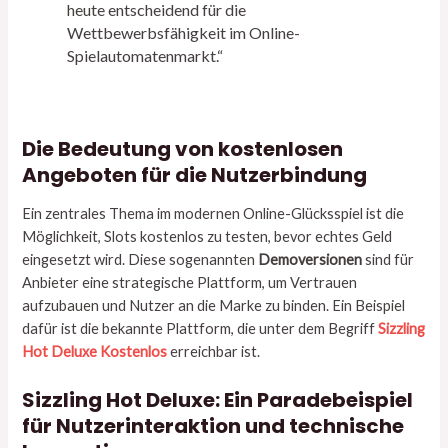
heute entscheidend für die
Wettbewerbsfähigkeit im Online-
Spielautomatenmarkt.“
Die Bedeutung von kostenlosen
Angeboten für die Nutzerbindung
Ein zentrales Thema im modernen Online-Glücksspiel ist die
Möglichkeit, Slots kostenlos zu testen, bevor echtes Geld
eingesetzt wird. Diese sogenannten
Demoversionen
sind für
Anbieter eine strategische Plattform, um Vertrauen
aufzubauen und Nutzer an die Marke zu binden. Ein Beispiel
dafür ist die bekannte Plattform, die unter dem Begriff
Sizzling
Hot Deluxe Kostenlos
erreichbar ist.
Sizzling Hot Deluxe: Ein Paradebeispiel
für Nutzerinteraktion und technische