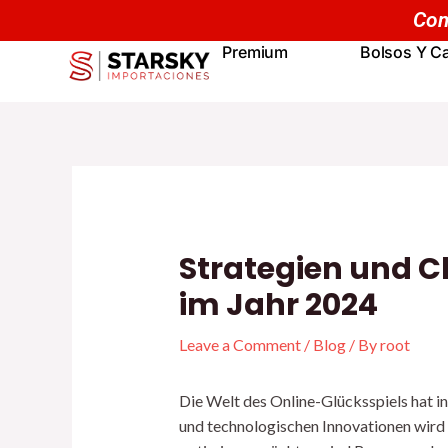
Skip
Navegación
to
de
Premium
Bolsos Y Ca
content
entradas
Strategien und 
im Jahr 2024
Leave a Comment
/
Blog
/ By
root
Die Welt des Online-Glücksspiels hat i
und technologischen Innovationen wird d