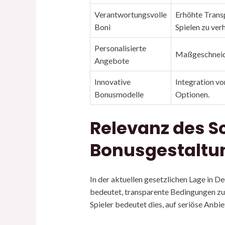
Verantwortungsvolle
Erhöhte Trans
Boni
Spielen zu ver
Personalisierte
Maßgeschneide
Angebote
Innovative
Integration v
Bonusmodelle
Optionen.
Relevanz des S
Bonusgestaltu
In der aktuellen gesetzlichen Lage in 
bedeutet, transparente Bedingungen zu 
Spieler bedeutet dies, auf seriöse Anbi