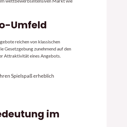
inem wettbewerbsintensiven Markt wie
no-Umfeld
gebote reichen von klassischen
o die Gesetzgebung zunehmend auf den
r Attraktivität eines Angebots.
Ihren Spielspaß erheblich
Bedeutung im