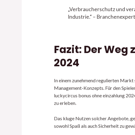
„Verbraucherschutz und vera
Industrie.“ – Branchenexper
Fazit: Der Weg
2024
In einem zunehmend regulierten Markt 
Management-Konzepts. Für den Spieler b
luckycircus bonus ohne einzahlung 2024,
zu erleben.
Das kluge Nutzen solcher Angebote, gep
sowohl Spaß als auch Sicherheit zu gewä