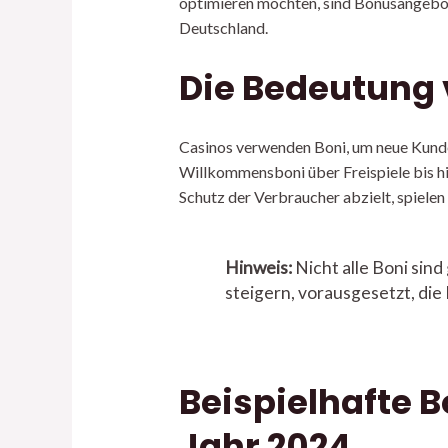
optimieren möchten, sind Bonusangebot
Deutschland.
Die Bedeutung 
Casinos verwenden Boni, um neue Kunde
Willkommensboni über Freispiele bis h
Schutz der Verbraucher abzielt, spiele
Hinweis:
Nicht alle Boni sin
steigern, vorausgesetzt, die
Beispielhafte 
Jahr 2024