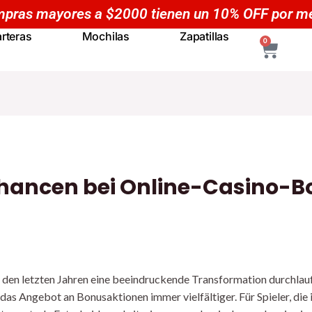
Compras mayores a $5000 tienen un 20% O
rteras
Mochilas
Zapatillas
CART
0
Chancen bei Online-Casino-
n den letzten Jahren eine beeindruckende Transformation durchla
as Angebot an Bonusaktionen immer vielfältiger. Für Spieler, die ih