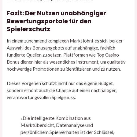
Fazit: Der Nutzen unabhängiger
Bewertungsportale für den
Spielerschutz
In einem zunehmend komplexen Markt lohnt es sich, bei der
Auswahl des Bonusangebots auf unabhängige, fachlich
fundierte Quellen zu setzen. Plattformen wie Top Casino
Bonus dienen hier als wesentliches Instrument, um qualitativ
hochwertige Promotionen zu identifizieren und zu nutzen.
Dieses Vorgehen schützt nicht nur das eigene Budget,
sondern erhöht auch die Chance auf einen nachhaltigen,
verantwortungsvollen Spielgenuss.
«Die intelligente Kombination aus
Marktübersicht, Datenanalyse und
persönlichem Spielverhalten ist der Schlüssel,