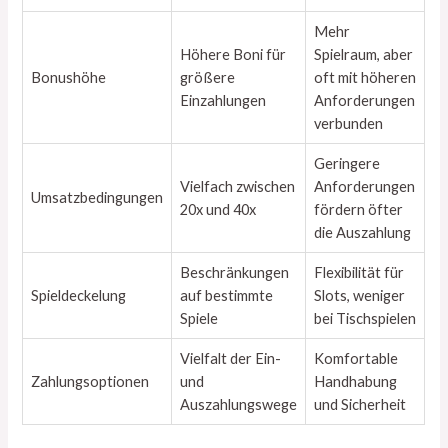
Mehr
Höhere Boni für
Spielraum, aber
Bonushöhe
größere
oft mit höheren
Einzahlungen
Anforderungen
verbunden
Geringere
Vielfach zwischen
Anforderungen
Umsatzbedingungen
20x und 40x
fördern öfter
die Auszahlung
Beschränkungen
Flexibilität für
Spieldeckelung
auf bestimmte
Slots, weniger
Spiele
bei Tischspielen
Vielfalt der Ein-
Komfortable
Zahlungsoptionen
und
Handhabung
Auszahlungswege
und Sicherheit