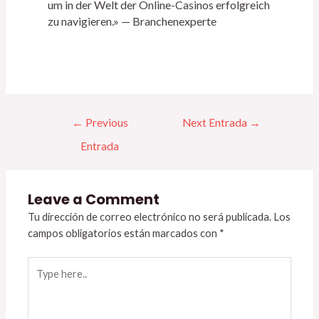
um in der Welt der Online-Casinos erfolgreich
zu navigieren.» — Branchenexperte
←
Previous
Next Entrada
→
Entrada
Leave a Comment
Tu dirección de correo electrónico no será publicada.
Los
campos obligatorios están marcados con
*
Type
here..