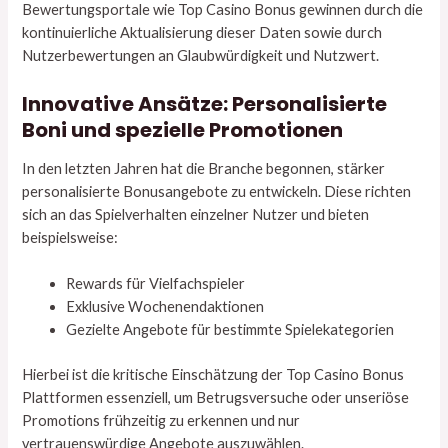
Bewertungsportale wie Top Casino Bonus gewinnen durch die
kontinuierliche Aktualisierung dieser Daten sowie durch
Nutzerbewertungen an Glaubwürdigkeit und Nutzwert.
Innovative Ansätze: Personalisierte
Boni und spezielle Promotionen
In den letzten Jahren hat die Branche begonnen, stärker
personalisierte Bonusangebote zu entwickeln. Diese richten
sich an das Spielverhalten einzelner Nutzer und bieten
beispielsweise:
Rewards für Vielfachspieler
Exklusive Wochenendaktionen
Gezielte Angebote für bestimmte Spielekategorien
Hierbei ist die kritische Einschätzung der Top Casino Bonus
Plattformen essenziell, um Betrugsversuche oder unseriöse
Promotions frühzeitig zu erkennen und nur
vertrauenswürdige Angebote auszuwählen.