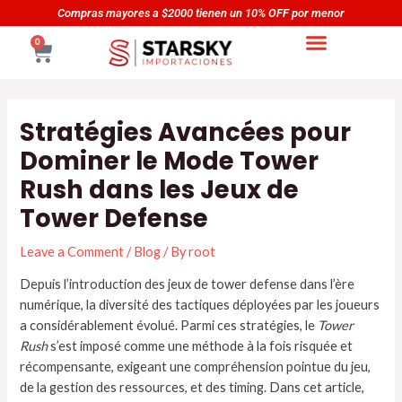
Skip
Navegación
yores a $2000 tienen un 10% OFF por menor
Compras ma
to
de
CART
0
content
entradas
Stratégies Avancées pour
Dominer le Mode Tower
Rush dans les Jeux de
Tower Defense
Leave a Comment
/
Blog
/ By
root
Depuis l’introduction des jeux de tower defense dans l’ère
numérique, la diversité des tactiques déployées par les joueurs
a considérablement évolué. Parmi ces stratégies, le
Tower
Rush
s’est imposé comme une méthode à la fois risquée et
récompensante, exigeant une compréhension pointue du jeu,
de la gestion des ressources, et des timing. Dans cet article,