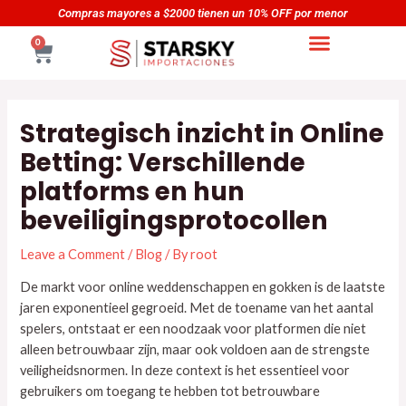
Skip
Navegación
Compras mayores a $2000 tienen un 10% OFF por menor
to
de
CART
0
content
entradas
Strategisch inzicht in Online
Betting: Verschillende
platforms en hun
beveiligingsprotocollen
Leave a Comment
/
Blog
/ By
root
De markt voor online weddenschappen en gokken is de laatste
jaren exponentieel gegroeid. Met de toename van het aantal
spelers, ontstaat er een noodzaak voor platformen die niet
alleen betrouwbaar zijn, maar ook voldoen aan de strengste
veiligheidsnormen. In deze context is het essentieel voor
gebruikers om toegang te hebben tot betrouwbare