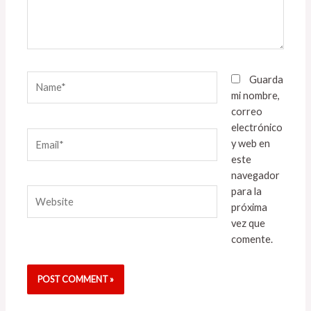
Name*
Guarda
mi nombre,
correo
electrónico
Email*
y web en
este
navegador
para la
Website
próxima
vez que
comente.