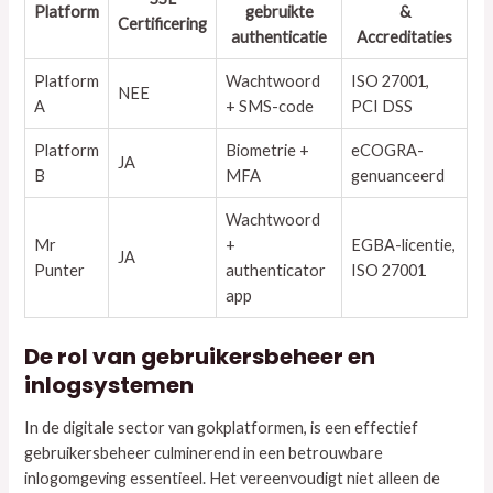
Platform
gebruikte
&
Certificering
authenticatie
Accreditaties
Platform
Wachtwoord
ISO 27001,
NEE
A
+ SMS-code
PCI DSS
Platform
Biometrie +
eCOGRA-
JA
B
MFA
genuanceerd
Wachtwoord
Mr
+
EGBA-licentie,
JA
Punter
authenticator
ISO 27001
app
De rol van gebruikersbeheer en
inlogsystemen
In de digitale sector van gokplatformen, is een effectief
gebruikersbeheer culminerend in een betrouwbare
inlogomgeving essentieel. Het vereenvoudigt niet alleen de