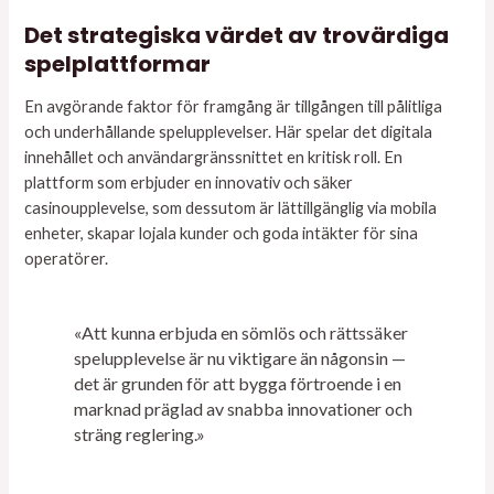
Det strategiska värdet av trovärdiga
spelplattformar
En avgörande faktor för framgång är tillgången till pålitliga
och underhållande spelupplevelser. Här spelar det digitala
innehållet och användargränssnittet en kritisk roll. En
plattform som erbjuder en innovativ och säker
casinoupplevelse, som dessutom är lättillgänglig via mobila
enheter, skapar lojala kunder och goda intäkter för sina
operatörer.
«Att kunna erbjuda en sömlös och rättssäker
spelupplevelse är nu viktigare än någonsin —
det är grunden för att bygga förtroende i en
marknad präglad av snabba innovationer och
sträng reglering.»