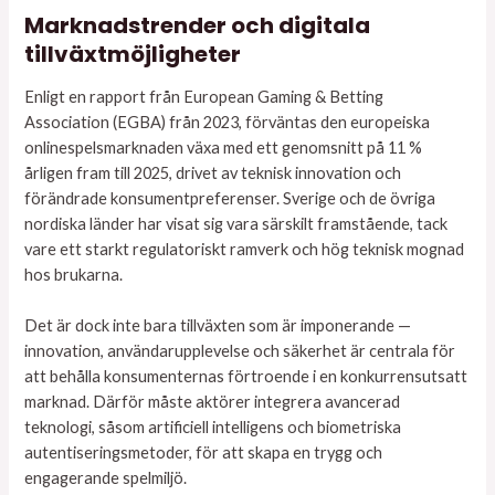
Marknadstrender och digitala
tillväxtmöjligheter
Enligt en rapport från European Gaming & Betting
Association (EGBA) från 2023, förväntas den europeiska
onlinespelsmarknaden växa med ett genomsnitt på 11 %
årligen fram till 2025, drivet av teknisk innovation och
förändrade konsumentpreferenser. Sverige och de övriga
nordiska länder har visat sig vara särskilt framstående, tack
vare ett starkt regulatoriskt ramverk och hög teknisk mognad
hos brukarna.
Det är dock inte bara tillväxten som är imponerande —
innovation, användarupplevelse och säkerhet är centrala för
att behålla konsumenternas förtroende i en konkurrensutsatt
marknad. Därför måste aktörer integrera avancerad
teknologi, såsom artificiell intelligens och biometriska
autentiseringsmetoder, för att skapa en trygg och
engagerande spelmiljö.