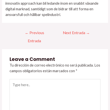
innovativ approach kan bli ledande inom en snabbt växande
digital marknad, samtidigt som de bidrar till att forma en
ansvarsfull och hållbar spelindustri.
←
Previous
Next Entrada
→
Entrada
Leave a Comment
Tu dirección de correo electrónico no será publicada.
Los
campos obligatorios están marcados con
*
Type
here..