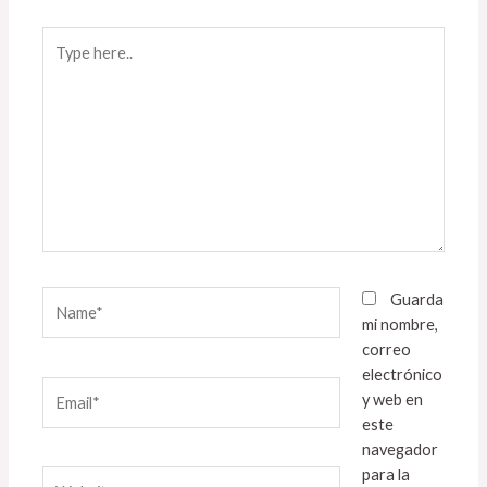
Type
here..
Name*
Guarda
mi nombre,
correo
electrónico
Email*
y web en
este
navegador
para la
Website