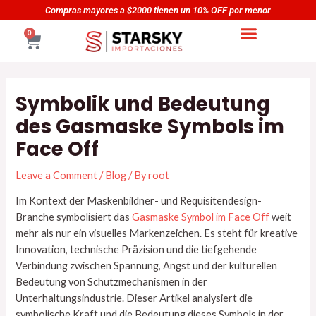
Skip
Navegación
Compras mayores a $2000 tienen un 10% OFF por menor
to
de
CART
0
content
entradas
Symbolik und Bedeutung
des Gasmaske Symbols im
Face Off
Leave a Comment
/
Blog
/ By
root
Im Kontext der Maskenbildner- und Requisitendesign-
Branche symbolisiert das
Gasmaske Symbol im Face Off
weit
mehr als nur ein visuelles Markenzeichen. Es steht für kreative
Innovation, technische Präzision und die tiefgehende
Verbindung zwischen Spannung, Angst und der kulturellen
Bedeutung von Schutzmechanismen in der
Unterhaltungsindustrie. Dieser Artikel analysiert die
symbolische Kraft und die Bedeutung dieses Symbols in der