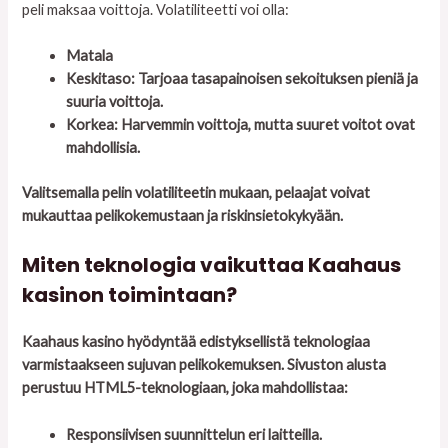
peli maksaa voittoja. Volatiliteetti voi olla:
Matala
Keskitaso
: Tarjoaa tasapainoisen sekoituksen pieniä ja
suuria voittoja.
Korkea
: Harvemmin voittoja, mutta suuret voitot ovat
mahdollisia.
Valitsemalla pelin volatiliteetin mukaan, pelaajat voivat
mukauttaa pelikokemustaan ja riskinsietokykyään.
Miten teknologia vaikuttaa Kaahaus
kasinon toimintaan?
Kaahaus kasino hyödyntää edistyksellistä teknologiaa
varmistaakseen sujuvan pelikokemuksen. Sivuston alusta
perustuu HTML5-teknologiaan, joka mahdollistaa:
Responsiivisen suunnittelun eri laitteilla.