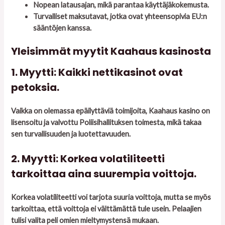
Nopean latausajan, mikä parantaa käyttäjäkokemusta.
Turvalliset maksutavat, jotka ovat yhteensopivia EU:n
sääntöjen kanssa.
Yleisimmät myytit Kaahaus kasinosta
1. Myytti: Kaikki nettikasinot ovat
petoksia.
Vaikka on olemassa epäilyttäviä toimijoita, Kaahaus kasino on
lisensoitu ja valvottu Poliisihallituksen toimesta, mikä takaa
sen turvallisuuden ja luotettavuuden.
2. Myytti: Korkea volatiliteetti
tarkoittaa aina suurempia voittoja.
Korkea volatiliteetti voi tarjota suuria voittoja, mutta se myös
tarkoittaa, että voittoja ei välttämättä tule usein. Pelaajien
tulisi valita peli omien mieltymystensä mukaan.