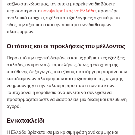
καζίνο στη χώρα μας, την οποία μπορείτε να διαβάσετε
περισσότερα στο
novajackpot καζίνο Ελλάδα
, προσφέρει
αναλυτικά στοιχεία, σχόλια και αξιολογήσεις σχετικά με το
είδος, την αξιοπιστία και την ποιότητα των διαθέσιμων
πλατφορμών.
Οι τάσεις και οι προκλήσεις του μέλλοντος
Πέρα από την τεχνική διαφάνεια και τις ρυθμιστικές εξελίξεις,
ο κλάδος αντιμετωπίζει προκλήσεις όπως η ενίσχυση της
υπεύθυνης διεξαγωγής του τζόγου, η κατάργηση παράνομων
και αδιαφανών πλατφορμών και η αξιοποίηση της τεχνητής
νοημοσύνης για την καλύτερη προστασία των παικτών.
Ταυτόχρονα, η νομοθεσία αναμένεται να συνεχίσει να
προσαρμόζεται ώστε να διασφαλίσει μια δίκαιη και υπεύθυνη
αγορά.
Εν κατακλείδι
Η Ελλάδα βρίσκεται σε μια κρίσιμη φάση ανάκαμψης και