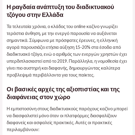
Η ραγδαία ανάπτυξη του διαδικτυακού
τζόγου στην Ελλάδα
Τα τελευταία χρόνια, ο κλάδος του online καζίνο γνωρίζει
τεράστια άνθηση, με την ενεργό παρουσία να αυξάνεται
σημαντικά. Σύμφωνα με πρόσφατες έρευνες, η ελληνική
αγορά παρουσιάζει ετήσια αύξηση 15-20% στα έσοδα από
διαδικτυακό τζόγο, ενώ ο αριθμός των ενεργών χρηστών έχει
υπερδιπλασιαστεί από το 2019. Παράλληλα, η νομοθεσία έχει
γίνει πιο αυστηρή και διαφανής, δημιουργώντας καλύτερα
προβλεψιμά περιβάλλοντα για τους παίκτες.
Οι βασικές αρχές της αξιοπιστίας και της
διαφάνειας στον χώρο
Η εμπιστοσύνη στους διαδικτυακούς παρόχους καζίνο μπορεί
να διασφαλιστεί μόνο όταν οι πλατφόρμες διασφαλίζουν
διαφανείς και ασφαλείς πρακτικές. Αυτές οι πρακτικές
περιλαμβάνουν: