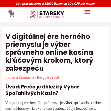
Skip
Navegación
Compras mayores a $2000 tienen un 10% OFF por menor
to
de
CART
0
content
entradas
V digitálnej ére herného
priemyslu je výber
správneho online kasína
kľúčovým krokom, ktorý
zabezpeču
Leave a Comment
/
Blog
/ By
root
Úvod: Prečo je dôležitý Výber
Spoľahlivých Kasín?
V digitálnej ére herného priemyslu je výber správneho online
kasína kľúčovým krokom, ktorý zabezpečuje bezpečnosť,