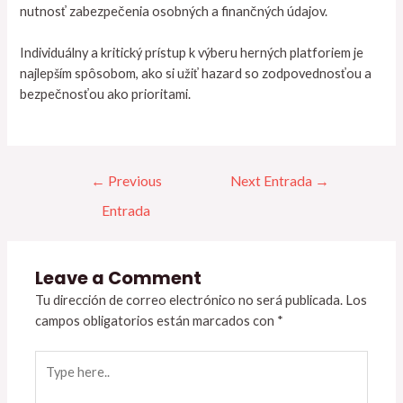
nutnosť zabezpečenia osobných a finančných údajov.
Individuálny a kritický prístup k výberu herných platforiem je
najlepším spôsobom, ako si užiť hazard so zodpovednosťou a
bezpečnosťou ako prioritami.
←
Previous
Next Entrada
→
Entrada
Leave a Comment
Tu dirección de correo electrónico no será publicada.
Los
campos obligatorios están marcados con
*
Type
here..