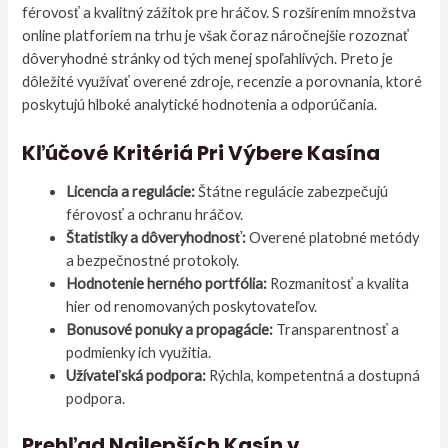
férovosť a kvalitný zážitok pre hráčov. S rozšírením množstva
online platforiem na trhu je však čoraz náročnejšie rozoznať
dôveryhodné stránky od tých menej spoľahlivých. Preto je
dôležité využívať overené zdroje, recenzie a porovnania, ktoré
poskytujú hlboké analytické hodnotenia a odporúčania.
Kľúčové Kritériá Pri Výbere Kasína
Licencia a regulácie:
Štátne regulácie zabezpečujú
férovosť a ochranu hráčov.
Štatistiky a dôveryhodnosť:
Overené platobné metódy
a bezpečnostné protokoly.
Hodnotenie herného portfólia:
Rozmanitosť a kvalita
hier od renomovaných poskytovateľov.
Bonusové ponuky a propagácie:
Transparentnosť a
podmienky ich využitia.
Užívateľská podpora:
Rýchla, kompetentná a dostupná
podpora.
Prehľad Najlepších Kasín v