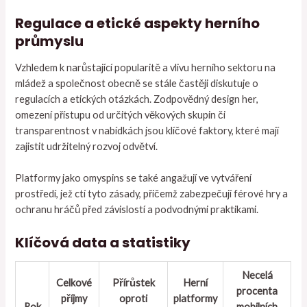
Regulace a etické aspekty herního
průmyslu
Vzhledem k narůstající popularitě a vlivu herního sektoru na
mládež a společnost obecně se stále častěji diskutuje o
regulacích a etických otázkách. Zodpovědný design her,
omezení přístupu od určitých věkových skupin či
transparentnost v nabídkách jsou klíčové faktory, které mají
zajistit udržitelný rozvoj odvětví.
Platformy jako omyspins se také angažují ve vytváření
prostředí, jež ctí tyto zásady, přičemž zabezpečují férové hry a
ochranu hráčů před závislostí a podvodnými praktikami.
Klíčová data a statistiky
Necelá
Celkové
Přírůstek
Herní
procenta
příjmy
oproti
platformy
Rok
mobilních