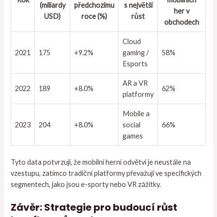
(miliardy
předchozímu
s největší
her v
USD)
roce (%)
růst
obchodech
Cloud
2021
175
+9.2%
gaming /
58%
Esports
AR a VR
2022
189
+8.0%
62%
platformy
Mobile a
2023
204
+8.0%
social
66%
games
Tyto data potvrzují, že mobilní herní odvětví je neustále na
vzestupu, zatímco tradiční platformy převažují ve specifických
segmentech, jako jsou e-sporty nebo VR zážitky.
Závěr: Strategie pro budoucí růst