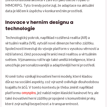
MMORPG. Tyto trendy potvrzují, že adaptace na aktuální
data je klíčem k úspěchu v konkurenčním prostředí.
Inovace v herním designu a
technologie
Technologický pokrok, například rozšířená realita (AR) a
virtuální realita (VR), vytváří nové dimenze herního zážitku.
Společnosti investují do vývoje platform s vysokou věrností a
nižší latencí, čímž posouvají hranici mezi realitou a virtuálním
světem. Významnou roli hraje také umělá inteligence, která
umožňuje personalizovanější a adaptivnější herní prostředí.
Kromě toho vznikají inovativní herní modely, které kladou
důraz na sociální aspekty, což výrazně ovlivňuje dlouhodobou
loajalitu hráčů. V tomto kontextu je třeba zmínit například
platformu
omyspins
, jež nabízí nejen klasické kasinové hry, ale
také inovativní herní zážitky propojené s komunitními prvky,
které zvýrazňují bezpečnost a transparentnost.