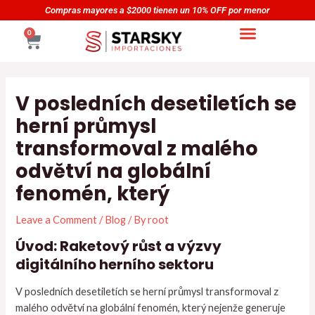
Skip
Navegación
Compras mayores a $2000 tienen un 10% OFF por menor
to
de
CART
0
content
entradas
V posledních desetiletích se
herní průmysl
transformoval z malého
odvětví na globální
fenomén, který
Leave a Comment
/
Blog
/ By
root
Úvod: Raketový růst a výzvy
digitálního herního sektoru
V posledních desetiletích se herní průmysl transformoval z
malého odvětví na globální fenomén, který nejenže generuje