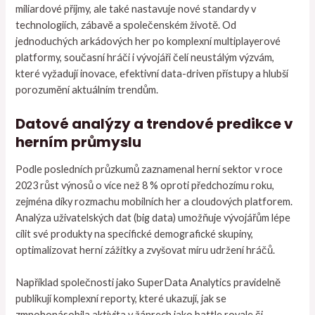
miliardové příjmy, ale také nastavuje nové standardy v
technologiích, zábavě a společenském životě. Od
jednoduchých arkádových her po komplexní multiplayerové
platformy, současní hráči i vývojáři čelí neustálým výzvám,
které vyžadují inovace, efektivní data-driven přístupy a hlubší
porozumění aktuálním trendům.
Datové analýzy a trendové predikce v
herním průmyslu
Podle posledních průzkumů zaznamenal herní sektor v roce
2023 růst výnosů o více než 8 % oproti předchozímu roku,
zejména díky rozmachu mobilních her a cloudových platforem.
Analýza uživatelských dat (big data) umožňuje vývojářům lépe
cílit své produkty na specifické demografické skupiny,
optimalizovat herní zážitky a zvyšovat míru udržení hráčů.
Například společnosti jako SuperData Analytics pravidelně
publikují komplexní reporty, které ukazují, jak se
zmnohonásobila aktivita v žánrech jako battle royale či